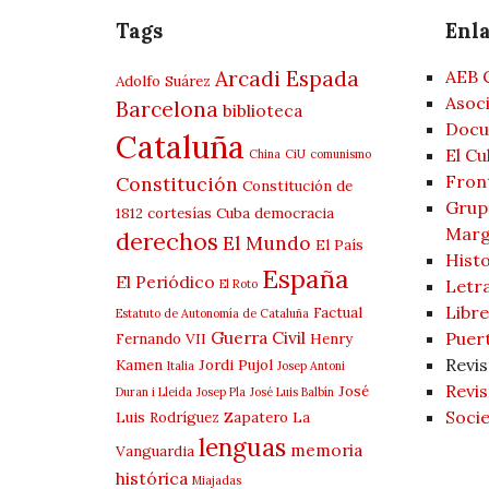
Tags
Enl
Arcadi Espada
AEB 
Adolfo Suárez
Asoci
Barcelona
biblioteca
Docu
Cataluña
El Cu
China
CiU
comunismo
Fron
Constitución
Constitución de
Grup 
1812
cortesías
Cuba
democracia
Marg
derechos
El Mundo
El País
Histo
España
El Periódico
Letra
El Roto
Libre
Factual
Estatuto de Autonomía de Cataluña
Guerra Civil
Puer
Fernando VII
Henry
Revis
Kamen
Jordi Pujol
Italia
Josep Antoni
Revis
José
Duran i Lleida
Josep Pla
José Luis Balbín
Socie
Luis Rodríguez Zapatero
La
lenguas
memoria
Vanguardia
histórica
Miajadas