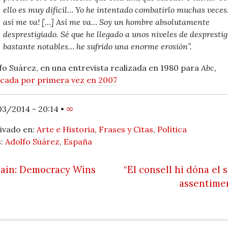
ello es muy difícil… Yo he intentado combatirlo muchas veces
así me va! […] Así me va… Soy un hombre absolutamente
desprestigiado. Sé que he llegado a unos niveles de desprestig
bastante notables… he sufrido una enorme erosión”.
fo Suárez, en una entrevista realizada en 1980 para
Abc,
icada por primera vez en 2007
3/2014 - 20:14
•
∞
ivado en:
Arte e Historia
,
Frases y Citas
,
Política
s:
Adolfo Suárez
,
España
 navigation
ain: Democracy Wins
“El consell hi dóna el 
assentime