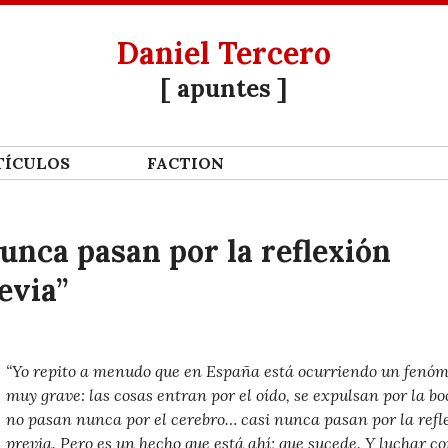
Daniel Tercero
[ apuntes ]
Í­CULOS
FACTION
unca pasan por la reflexión
evia”
“Yo repito a menudo que en España está ocurriendo un fenó
muy grave: las cosas entran por el oído, se expulsan por la bo
no pasan nunca por el cerebro… casi nunca pasan por la refl
previa. Pero es un hecho que está ahí; que sucede. Y luchar c