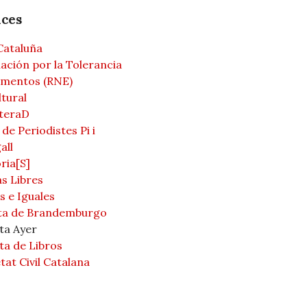
aces
Cataluña
ación por la Tolerancia
mentos (RNE)
ltural
teraD
de Periodistes Pi i
all
ria[S]
s Libres
s e Iguales
ta de Brandemburgo
ta Ayer
ta de Libros
tat Civil Catalana