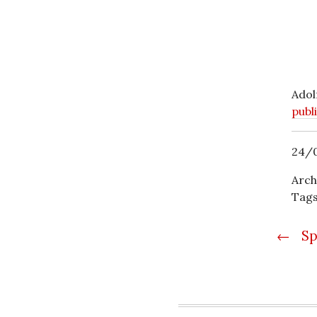
Adol
publ
24/0
Arch
Tag
Post
←
Sp