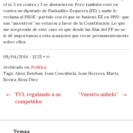
el sí, 5 en contra y 3 se abstuvieron. Pero también votó en
contra un diputado de Euskadiko Ezquerra (EE) y nadie le
reclama al PSOE -partido con el que se fusionó EE en 1993- que
sus “ancestros” no votaron a favor de la Constitución. Lo que
me sorprende de este caso es que desde las filas del PP no se
le dé importancia a esta acusación que recae permanentemente
sobre ellos.
09/04/2014 - 12:25
•
∞
Archivado en:
Política
Tags: Aitor Esteban, Joan Coscubiela, Joan Herrera, Marta
Rovira, Rosa Díez
Post navigation
←
TV3, regalando a su
“Vuestro anhelo”
→
competidor
Temas