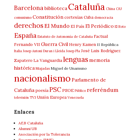
Cataluña
Barcelona
biblioteca
China
CiU
Constitución
cortesías
Cuba
comunismo
democracia
derechos
El Mundo
El Periódico
El País
El Roto
España
Factual
Estatuto de Autonomía de Cataluña
Guerra Civil
Fernando VII
Henry Kamen
II República
José Luis Rodríguez
Italia
Josep Antoni Duran i Lleida
Josep Pla
lenguas
memoria
Zapatero
La Vanguardia
histórica
Miguel de Unamuno
Miajadas
nacionalismo
Parlamento de
PSC
referéndum
Cataluña
poesía
PSOE
Público
Unión Europea
televisión
TV3
Venezuela
Enlaces
AEB Cataluña
Alumni UB
Asociación por la Tolerancia
Documentos (RNE)