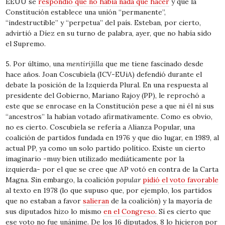
EEUU se
respondió que no había nada que hacer
y que la
Constitución establece una unión “permanente”,
“indestructible” y “perpetua” del país. Esteban, por cierto,
advirtió a Díez en su turno de palabra, ayer, que no había sido
el Supremo.
5. Por último, una
mentirijilla
que me tiene fascinado desde
hace años. Joan Coscubiela (ICV-EUiA) defendió durante el
debate la posición de la Izquierda Plural. En una respuesta al
presidente del Gobierno, Mariano Rajoy (PP), le reprochó a
este que se enrocase en la Constitución pese a que ni él ni sus
“ancestros” la habían votado afirmativamente. Como es obvio,
no es cierto. Coscubiela se refería a Alianza Popular, una
coalición de partidos fundada en 1976 y que dio lugar, en 1989, al
actual PP, ya como un solo partido político. Existe un cierto
imaginario -muy bien utilizado mediáticamente por la
izquierda- por el que se cree que AP votó en contra de la Carta
Magna. Sin embargo, la coalición
popular
pidió el voto favorable
al texto en 1978 (lo que supuso que, por ejemplo, los partidos
que no estaban a favor
salieran
de la coalición) y la mayoría de
sus diputados hizo lo mismo
en el Congreso.
Sí es cierto que
ese voto no fue unánime. De los 16 diputados, 8 lo hicieron por