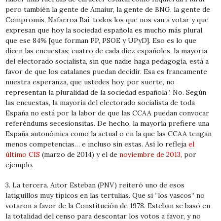
pero también la gente de Amaiur, la gente de BNG, la gente de
Compromís, Nafarroa Bai, todos los que nos van a votar y que
expresan que hoy la sociedad española es mucho más plural
que ese 84% [que forman PP, PSOE y UPyD]. Eso es lo que
dicen las encuestas; cuatro de cada diez españoles, la mayoría
del electorado socialista, sin que nadie haga pedagogía, está a
favor de que los catalanes puedan decidir. Esa es francamente
nuestra esperanza, que ustedes hoy, por suerte, no
representan la pluralidad de la sociedad española”. No. Según
las encuestas, la mayoría del electorado socialista de toda
España no está por la labor de que las CCAA puedan convocar
referéndums secesionsitas. De hecho, la mayoría prefiere una
España autonómica como la actual o en la que las CCAA tengan
menos competencias… e incluso sin estas. Así lo refleja
el
último CIS
(marzo de 2014) y el de
noviembre de 2013,
por
ejemplo.
3. La tercera. Aitor Esteban (PNV) reiteró uno de esos
latiguillos muy típicos en las tertulias. Que si “los vascos” no
votaron a favor de la Constitución de 1978. Esteban se basó en
la totalidad del censo para descontar los votos a favor, y no