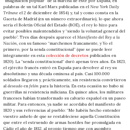
“imaginación popular” de la marcha de este por España, en
palabras de un tal Karl Marx publicadas en el
New York Daily
Tribune
el 2 de diciembre de 1854) y, tal y como consta en la
Gaceta de Madrid (en un número extraordinario), lo que ahora
sería el Boletín Oficial del Estado (BOE), el rey lo hizo para
evitar posibles malentendidos y “siendo la voluntad general del
pueblo”. Tres días después aparece el
Manifiesto del Rey a la
Nación,
con su famoso “marchemos francamente, y Yo el
primero, por la senda constitucional” (que se puede leer
íntegramente en esta
colección de decretos
publicados en
1820). La “senda constitucional” duró apenas tres años. En 1823,
el ejército francés entró en España para devolver al rey su
absolutismo y una década ominosa al país. Casi 100.000
soldados llegaron y, prácticamente, sin resistencia convirtieron
al
deseado
en
felón
para la historia. En esta ocasión no hubo ni
guerrillas ni resistencia miliciana. En quince años, los militares
franceses habían transformado su calvario español en un paseo
militar. Para entonces, ya nadie se acordaba del manifiesto de
1820 y sus referencias al pueblo: “Me habéis hecho entender
vuestro anhelo de que se restableciese aquella Constitución
que entre el estruendo de armas hostiles fue promulgada en
Cádiz el año de 1812, al propio tiempo que con asombro