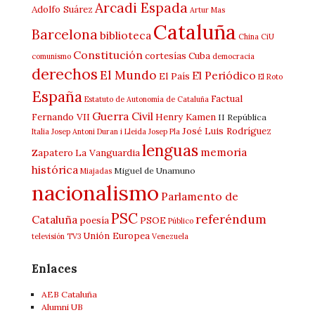
Arcadi Espada
Adolfo Suárez
Artur Mas
Cataluña
Barcelona
biblioteca
China
CiU
Constitución
cortesías
Cuba
comunismo
democracia
derechos
El Mundo
El Periódico
El País
El Roto
España
Factual
Estatuto de Autonomía de Cataluña
Guerra Civil
Fernando VII
Henry Kamen
II República
José Luis Rodríguez
Italia
Josep Antoni Duran i Lleida
Josep Pla
lenguas
memoria
Zapatero
La Vanguardia
histórica
Miguel de Unamuno
Miajadas
nacionalismo
Parlamento de
PSC
referéndum
Cataluña
poesía
PSOE
Público
Unión Europea
televisión
TV3
Venezuela
Enlaces
AEB Cataluña
Alumni UB