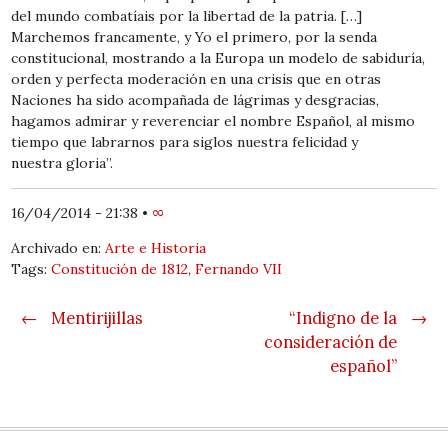
del mundo combatíais por la libertad de la patria. […]
Marchemos francamente, y Yo el primero, por la senda
constitucional, mostrando a la Europa un modelo de sabiduría,
orden y perfecta moderación en una crisis que en otras
Naciones ha sido acompañada de lágrimas y desgracias,
hagamos admirar y reverenciar el nombre Español, al mismo
tiempo que labrarnos para siglos nuestra felicidad y
nuestra gloria”.
16/04/2014 - 21:38
•
∞
Archivado en:
Arte e Historia
Tags:
Constitución de 1812
,
Fernando VII
Post navigation
←
Mentirijillas
“Indigno de la
→
consideración de
español”