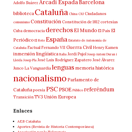
Arcadi Espada
Barcelona
Adolfo Suárez
Cataluña
biblioteca
Ciudadanos
China
CiU
Constitución
Constitución de 1812
cortesías
comunismo
derechos
El Mundo
El
Cuba
democracia
El País
España
Periódico
El Roto
Estatuto de Autonomía de
Guerra Civil
Factual
Fernando VII
Henry Kamen
Cataluña
inmersión lingüística
Jordi Pujol
Italia
Josep Antoni Duran i
José Luis Rodríguez Zapatero
José Álvarez
Lleida
Josep Pla
lenguas
memoria histórica
Junco
La Vanguardia
nacionalismo
Parlamento de
PSC
referéndum
PSOE
Cataluña
poesía
Público
TV3
Unión Europea
Transición
Enlaces
AEB Cataluña
Aportes (Revista de Historia Contemporánea)
Asociación por la Tolerancia