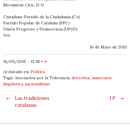
Movimient Cívic 12-0
Ciutadans-Partido de la Ciudadanía (C’s)
Partido Popular de Cataluña (PPC)
Unión Progreso y Democracia (UPyD)
Vox
16 de Mayo de 2015
16/05/2015 - 15:18
•
∞
Archivado en:
Política
Tags: Asociación por la Tolerancia,
derechos
,
inmersión
lingüística
,
nacionalismo
Post navigation
←
Las tradiciones
J P
→
catalanas