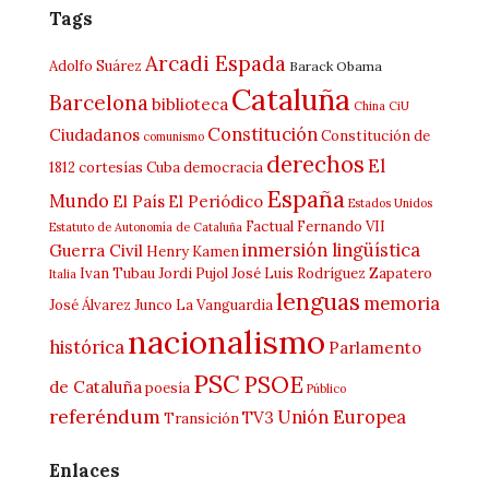
Tags
Arcadi Espada
Adolfo Suárez
Barack Obama
Cataluña
Barcelona
biblioteca
China
CiU
Constitución
Ciudadanos
Constitución de
comunismo
derechos
El
1812
cortesías
Cuba
democracia
España
Mundo
El País
El Periódico
Estados Unidos
Factual
Fernando VII
Estatuto de Autonomía de Cataluña
inmersión lingüística
Guerra Civil
Henry Kamen
Ivan Tubau
Jordi Pujol
José Luis Rodríguez Zapatero
Italia
lenguas
memoria
José Álvarez Junco
La Vanguardia
nacionalismo
histórica
Parlamento
PSC
PSOE
de Cataluña
poesía
Público
referéndum
Unión Europea
TV3
Transición
Enlaces