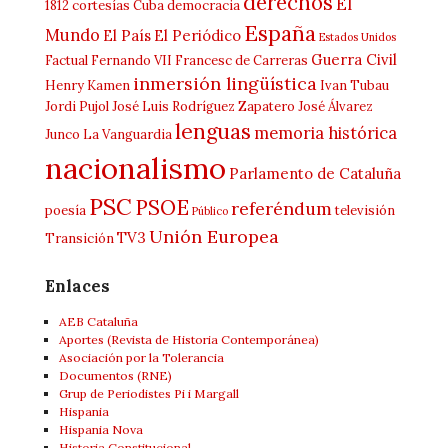
derechos
El
1812
cortesías
Cuba
democracia
España
Mundo
El País
El Periódico
Estados Unidos
Guerra Civil
Factual
Fernando VII
Francesc de Carreras
inmersión lingüística
Henry Kamen
Ivan Tubau
Jordi Pujol
José Luis Rodríguez Zapatero
José Álvarez
lenguas
memoria histórica
Junco
La Vanguardia
nacionalismo
Parlamento de Cataluña
PSC
PSOE
referéndum
poesía
televisión
Público
Unión Europea
TV3
Transición
Enlaces
AEB Cataluña
Aportes (Revista de Historia Contemporánea)
Asociación por la Tolerancia
Documentos (RNE)
Grup de Periodistes Pi i Margall
Hispania
Hispania Nova
Historia Constitucional