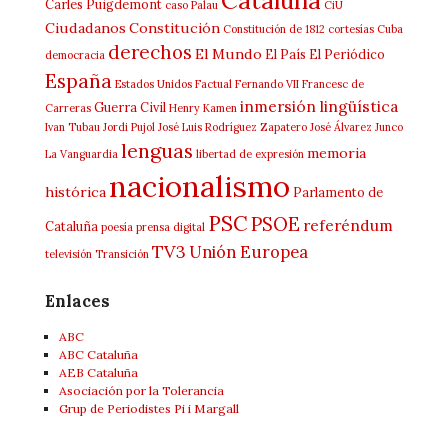
Carles Puigdemont
caso Palau
CiU
Ciudadanos
Constitución
Constitución de 1812
cortesías
Cuba
derechos
El Mundo
El País
El Periódico
democracia
España
Estados Unidos
Factual
Fernando VII
Francesc de
inmersión lingüística
Guerra Civil
Carreras
Henry Kamen
Ivan Tubau
Jordi Pujol
José Luis Rodríguez Zapatero
José Álvarez Junco
lenguas
memoria
La Vanguardia
libertad de expresión
nacionalismo
histórica
Parlamento de
PSC
PSOE
referéndum
Cataluña
poesía
prensa digital
TV3
Unión Europea
televisión
Transición
Enlaces
ABC
ABC Cataluña
AEB Cataluña
Asociación por la Tolerancia
Grup de Periodistes Pi i Margall