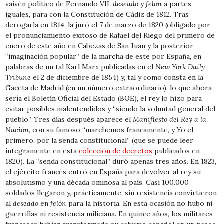
vaivén político de Fernando VII,
deseado
y
felón
a partes
iguales, para con la Constitución de Cádiz de 1812. Tras
derogarla en 1814, la juró el 7 de marzo de 1820 (obligado por
el pronunciamiento exitoso de Rafael del Riego del primero de
enero de este año en Cabezas de San Juan y la posterior
“imaginación popular” de la marcha de este por España, en
palabras de un tal Karl Marx publicadas en el
New York Daily
Tribune
el 2 de diciembre de 1854) y, tal y como consta en la
Gaceta de Madrid (en un número extraordinario), lo que ahora
sería el Boletín Oficial del Estado (BOE), el rey lo hizo para
evitar posibles malentendidos y “siendo la voluntad general del
pueblo”. Tres días después aparece el
Manifiesto del Rey a la
Nación,
con su famoso “marchemos francamente, y Yo el
primero, por la senda constitucional” (que se puede leer
íntegramente en esta
colección de decretos
publicados en
1820). La “senda constitucional” duró apenas tres años. En 1823,
el ejército francés entró en España para devolver al rey su
absolutismo y una década ominosa al país. Casi 100.000
soldados llegaron y, prácticamente, sin resistencia convirtieron
al
deseado
en
felón
para la historia. En esta ocasión no hubo ni
guerrillas ni resistencia miliciana. En quince años, los militares