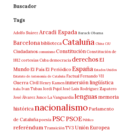
Buscador
Tags
Arcadi Espada
Adolfo Suárez
Barack Obama
Cataluña
Barcelona
biblioteca
China
CiU
Constitución
Ciudadanos
Constitución de
comunismo
derechos
El
1812
cortesías
Cuba
democracia
España
Mundo
El País
El Periódico
Estados Unidos
Factual
Fernando VII
Estatuto de Autonomía de Cataluña
inmersión lingüística
Guerra Civil
Henry Kamen
Ivan Tubau
Jordi Pujol
José Luis Rodríguez Zapatero
Italia
lenguas
memoria
José Álvarez Junco
La Vanguardia
nacionalismo
histórica
Parlamento
PSC
PSOE
de Cataluña
poesía
Público
referéndum
Unión Europea
TV3
Transición