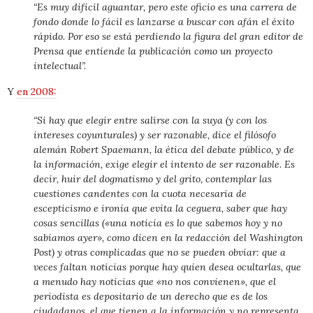
“Es muy difícil aguantar, pero este oficio es una carrera de
fondo donde lo fácil es lanzarse a buscar con afán el éxito
rápido. Por eso se está perdiendo la figura del gran editor de
Prensa que entiende la publicación como un proyecto
intelectual”.
Y
en 2008:
“Si hay que elegir entre salirse con la suya (y con los
intereses coyunturales) y ser razonable, dice el filósofo
alemán Robert Spaemann, la ética del debate público, y de
la información, exige elegir el intento de ser razonable. Es
decir, huir del dogmatismo y del grito, contemplar las
cuestiones candentes con la cuota necesaria de
escepticismo e ironía que evita la ceguera, saber que hay
cosas sencillas («una noticia es lo que sabemos hoy y no
sabíamos ayer», como dicen en la redacción del
Washington
Post)
y otras complicadas que no se pueden obviar: que a
veces faltan noticias porque hay quien desea ocultarlas, que
a menudo hay noticias que «no nos convienen», que el
periodista es depositario de un derecho que es de los
ciudadanos, el que tienen a la información y no representa,