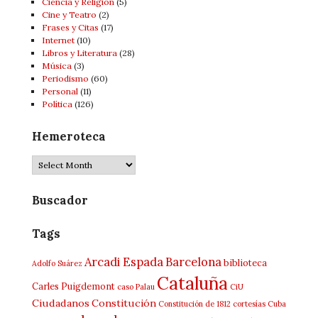
Ciencia y Religión
(5)
Cine y Teatro
(2)
Frases y Citas
(17)
Internet
(10)
Libros y Literatura
(28)
Música
(3)
Periodismo
(60)
Personal
(11)
Política
(126)
Hemeroteca
Hemeroteca
Buscador
Tags
Arcadi Espada
Barcelona
biblioteca
Adolfo Suárez
Cataluña
Carles Puigdemont
caso Palau
CiU
Ciudadanos
Constitución
Constitución de 1812
cortesías
Cuba