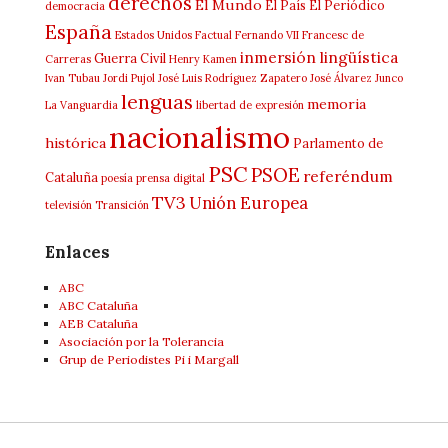
derechos
El Mundo
El País
El Periódico
democracia
España
Estados Unidos
Factual
Fernando VII
Francesc de
inmersión lingüística
Guerra Civil
Carreras
Henry Kamen
Ivan Tubau
Jordi Pujol
José Luis Rodríguez Zapatero
José Álvarez Junco
lenguas
memoria
La Vanguardia
libertad de expresión
nacionalismo
histórica
Parlamento de
PSC
PSOE
referéndum
Cataluña
poesía
prensa digital
TV3
Unión Europea
televisión
Transición
Enlaces
ABC
ABC Cataluña
AEB Cataluña
Asociación por la Tolerancia
Grup de Periodistes Pi i Margall