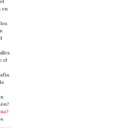
el
a en
 los
En
l
alles
 el
afía,
la
án
ión?
ana?
s.