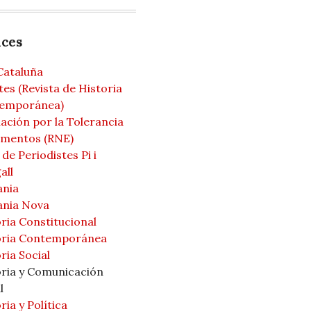
aces
Cataluña
es (Revista de Historia
emporánea)
ación por la Tolerancia
mentos (RNE)
de Periodistes Pi i
all
ania
ania Nova
ria Constitucional
oria Contemporánea
ria Social
oria y Comunicación
l
ria y Política