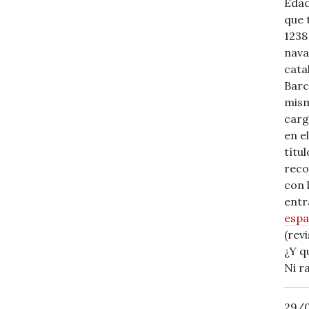
Edad
que 
1238
nava
cata
Barc
mism
carg
en e
títu
reco
con 
entr
espa
(rev
¿Y q
Ni r
29/0