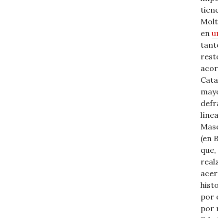
tien
Molt
en
u
tant
rest
acor
Cata
mayo
defr
líne
Masc
(en 
que,
real
acer
hist
por 
por 