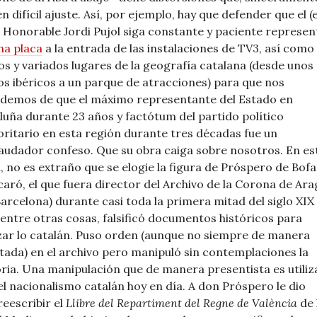
en difícil ajuste. Así, por ejemplo, hay que defender que el (
 Honorable Jordi Pujol siga constante y paciente represe
na placa
a la entrada de las instalaciones de TV3, así como
os y variados lugares de la geografía catalana (desde unos
os ibéricos a un parque de atracciones) para que nos
demos de que el máximo representante del Estado en
luña durante 23 años y factótum del partido político
ritario en esta región durante tres décadas fue un
audador confeso. Que su obra caiga sobre nosotros. En es
a, no es extraño que se elogie la figura de Próspero de Bofar
aró, el que fuera director del Archivo de la Corona de Ar
Barcelona) durante casi toda la primera mitad del siglo XIX
 entre otras cosas, falsificó documentos históricos para
zar lo catalán. Puso orden (aunque no siempre de manera
tada) en el archivo pero manipuló sin contemplaciones la
oria. Una manipulación que de manera presentista es utili
el nacionalismo catalán hoy en día. A don Próspero le dio
reescribir el
Llibre del Repartiment del Regne de València
de 