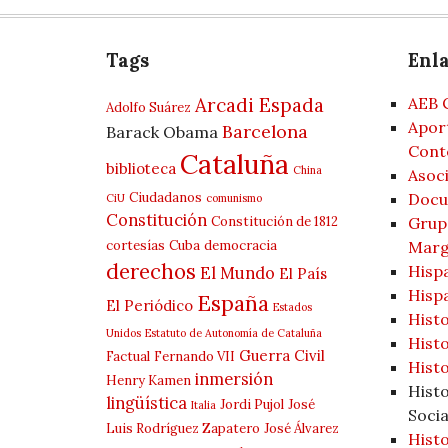
Tags
Enl
Arcadi Espada
AEB 
Adolfo Suárez
Aport
Barcelona
Barack Obama
Cont
Cataluña
biblioteca
China
Asoci
Ciudadanos
Docu
CiU
comunismo
Constitución
Constitución de 1812
Grup 
cortesías
Cuba
democracia
Marg
derechos
Hisp
El Mundo
El País
Hisp
España
El Periódico
Estados
Histo
Unidos
Estatuto de Autonomía de Cataluña
Hist
Guerra Civil
Factual
Fernando VII
Histo
inmersión
Henry Kamen
Hist
lingüística
Jordi Pujol
José
Italia
Socia
Luis Rodríguez Zapatero
José Álvarez
Histo