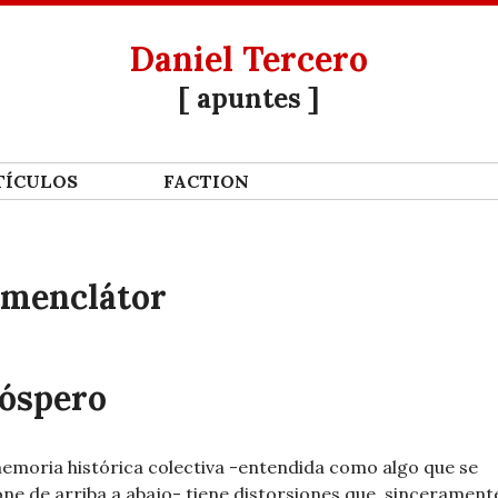
Daniel Tercero
[ apuntes ]
Í­CULOS
FACTION
menclátor
óspero
emoria histórica colectiva -entendida como algo que se
ne de arriba a abajo- tiene distorsiones que, sincerament