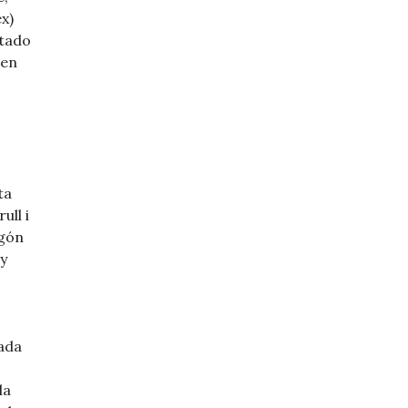
ex)
ntado
 en
ta
ull i
agón
 y
zada
la