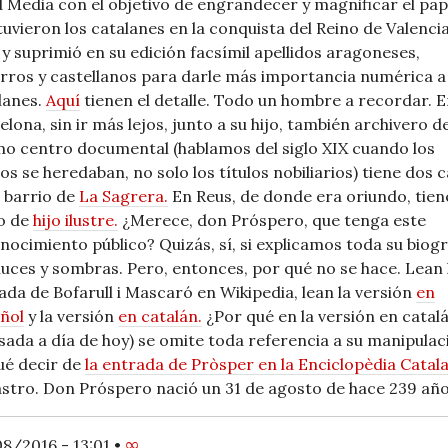
 Media con el objetivo de engrandecer y magnificar el pap
tuvieron los catalanes en la conquista del Reino de Valenci
 y suprimió en su edición facsímil apellidos aragoneses,
rros y castellanos para darle más importancia numérica a
lanes.
Aquí
tienen el detalle. Todo un hombre a recordar. 
elona, sin ir más lejos, junto a su hijo, también archivero de
o centro documental (hablamos del siglo XIX cuando los
os se heredaban, no solo los títulos nobiliarios) tiene dos c
l barrio de
La Sagrera.
En Reus, de donde era oriundo, tiene
lo de
hijo ilustre.
¿Merece, don Próspero, que tenga este
nocimiento público? Quizás, sí, si explicamos toda su biogr
luces y sombras. Pero, entonces, por qué no se hace. Lean 
ada de Bofarull i Mascaró en Wikipedia, lean la versión
en
ñol
y la versión
en catalán.
¿Por qué en la versión en catal
isada a día de hoy) se omite toda referencia a su manipulac
ué decir de
la entrada de Pròsper en la Enciclopèdia Catal
astro. Don Próspero nació un 31 de agosto de hace 239 año
8/2016 - 13:01
•
∞