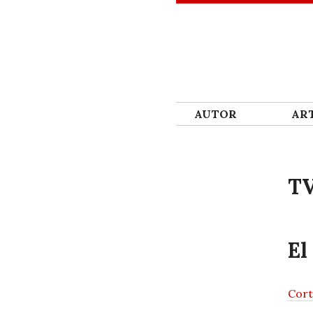
SKIP TO CONTENT
AUTOR
ART
T
El
Cort