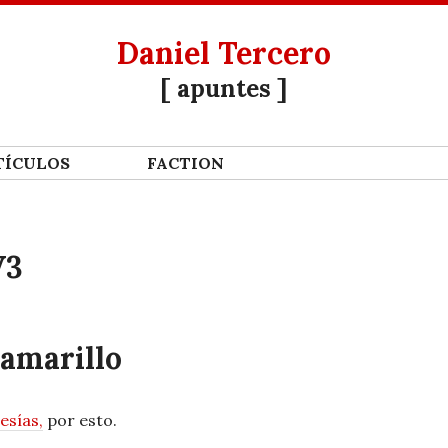
Daniel Tercero
[ apuntes ]
Í­CULOS
FACTION
V3
 amarillo
esías,
por esto.