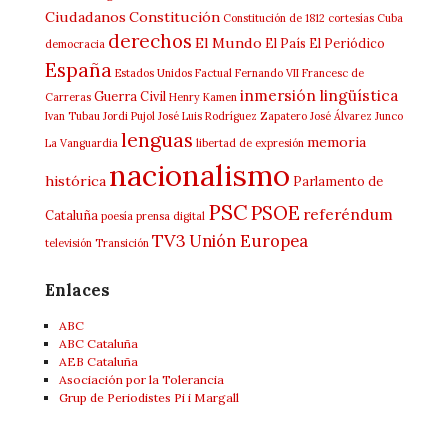
Ciudadanos
Constitución
Constitución de 1812
cortesías
Cuba
derechos
El Mundo
El País
El Periódico
democracia
España
Estados Unidos
Factual
Fernando VII
Francesc de
inmersión lingüística
Guerra Civil
Carreras
Henry Kamen
Ivan Tubau
Jordi Pujol
José Luis Rodríguez Zapatero
José Álvarez Junco
lenguas
memoria
La Vanguardia
libertad de expresión
nacionalismo
histórica
Parlamento de
PSC
PSOE
referéndum
Cataluña
poesía
prensa digital
TV3
Unión Europea
televisión
Transición
Enlaces
ABC
ABC Cataluña
AEB Cataluña
Asociación por la Tolerancia
Grup de Periodistes Pi i Margall