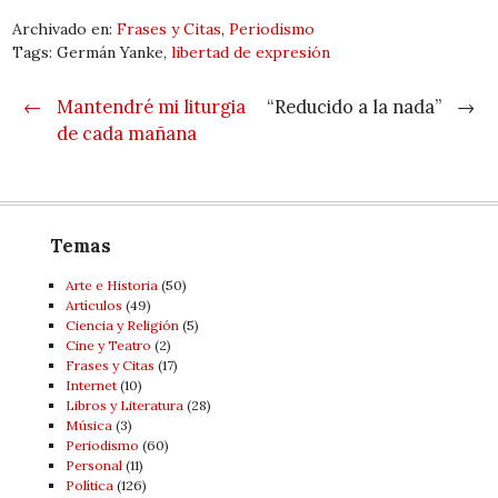
Archivado en:
Frases y Citas
,
Periodismo
Tags: Germán Yanke,
libertad de expresión
Post navigation
←
Mantendré mi liturgia
“Reducido a la nada”
→
de cada mañana
Temas
Arte e Historia
(50)
Artí­culos
(49)
Ciencia y Religión
(5)
Cine y Teatro
(2)
Frases y Citas
(17)
Internet
(10)
Libros y Literatura
(28)
Música
(3)
Periodismo
(60)
Personal
(11)
Política
(126)