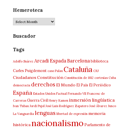
Hemeroteca
Hemeroteca
Buscador
Tags
Arcadi Espada
Barcelona
biblioteca
Adolfo Suárez
Cataluña
Carles Puigdemont
caso Palau
CiU
Ciudadanos
Constitución
Constitución de 1812
cortesías
Cuba
derechos
El Mundo
El País
El Periódico
democracia
España
Estados Unidos
Factual
Fernando VII
Francesc de
inmersión lingüística
Guerra Civil
Carreras
Henry Kamen
Ivan Tubau
Jordi Pujol
José Luis Rodríguez Zapatero
José Álvarez Junco
lenguas
memoria
La Vanguardia
libertad de expresión
nacionalismo
histórica
Parlamento de