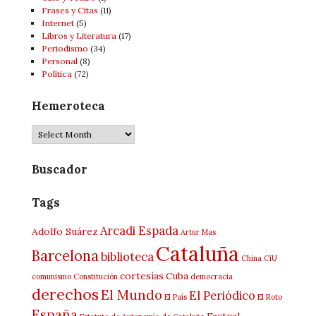
Frases y Citas
(11)
Internet
(5)
Libros y Literatura
(17)
Periodismo
(34)
Personal
(8)
Política
(72)
Hemeroteca
Buscador
Tags
Arcadi Espada
Adolfo Suárez
Artur Mas
Cataluña
Barcelona
biblioteca
China
CiU
cortesías
Cuba
comunismo
Constitución
democracia
derechos
El Mundo
El Periódico
El País
El Roto
España
Factual