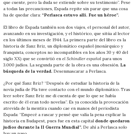
que cuente, pero la duda se extiende sobre su testimonio”. Pese
a todas las precauciones, Espada repite sin parar que una cosa
ha de quedar clara:
“Perlasca estuvo allí. Fue un héroe”.
El libro de Espada también son dos viajes, el personal del autor,
avanzando en su investigación, y el histórico, que sitúa al lector
en los últimos meses de 1944. La primera parte del libro es la
historia de Sanz Briz, un diplomático español (monárquico y
franquista, conceptos no incompatibles en los años 30 y 40 del
siglo XX) que se convirtió en
el Schindler español
para unos
3.000 judíos. La segunda parte de la obra es una obsesión.
La
búsqueda de la verdad.
Desenmascarar a Perlasca.
¿Por qué Sanz Briz? “Después de estudiar la historia de
la
novia judía de Pla
tuve contacto con el mundo diplomático. Tras
leer sobre Sanz Briz me di cuenta de que lo que se había
escrito de él eran todo novelas”. Es ya conocida la provocación
atrevida de la mentira cuando cae en manos del periodista
Espada: “Empecé a rascar y pensé que valía la pena explicar la
historia en Budapest, pues fue en esta capital
donde quedaron
judíos durante la II Guerra Mundial”.
De ahí a Perlasca solo
hay un paso.