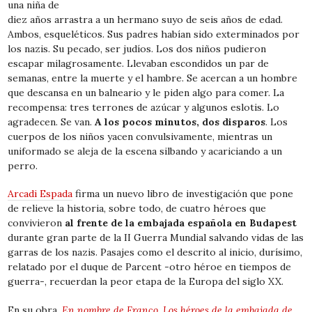
una niña de
diez años arrastra a un hermano suyo de seis años de edad.
Ambos, esqueléticos. Sus padres habían sido exterminados por
los nazis. Su pecado, ser judíos. Los dos niños pudieron
escapar milagrosamente. Llevaban escondidos un par de
semanas, entre la muerte y el hambre. Se acercan a un hombre
que descansa en un balneario y le piden algo para comer. La
recompensa: tres terrones de azúcar y algunos eslotis. Lo
agradecen. Se van.
A los pocos minutos, dos disparos
. Los
cuerpos de los niños yacen convulsivamente, mientras un
uniformado se aleja de la escena silbando y acariciando a un
perro.
Arcadi Espada
firma un nuevo libro de investigación que pone
de relieve la historia, sobre todo, de cuatro héroes que
convivieron
al frente de la embajada española en Budapest
durante gran parte de la II Guerra Mundial salvando vidas de las
garras de los nazis. Pasajes como el descrito al inicio, durísimo,
relatado por el duque de Parcent -otro héroe en tiempos de
guerra-, recuerdan la peor etapa de la Europa del siglo XX.
En su obra,
En nombre de Franco. Los héroes de la embajada de