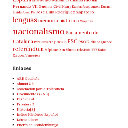
Estatuto de Autonomía de Cataluña
Fernando VII
Guerra Civil
Henry Kamen
Josep Antoni Duran i
José Luis Rodríguez Zapatero
Lleida
Josep Pla
lenguas
memoria histórica
Miajadas
nacionalismo
Parlamento de
PSC
Cataluña
poesía
PSOE
Pere Navarro
Público
Québec
referéndum
Stéphane Dion
Súmate
televisión
TV3
Unión
Europea
Venezuela
Enlaces
AEB Cataluña
Alumni UB
Asociación por la Tolerancia
Documentos (RNE)
El Cultural
FronteraD
Historia[S]
Índice Histórico Español
Letras Libres
Puerta de Brandemburgo