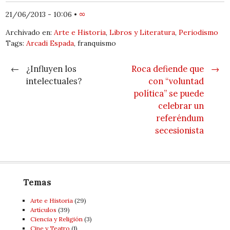
21/06/2013 - 10:06
•
∞
Archivado en:
Arte e Historia
,
Libros y Literatura
,
Periodismo
Tags:
Arcadi Espada
, franquismo
Post navigation
←
¿Influyen los
Roca defiende que
→
intelectuales?
con “voluntad
política” se puede
celebrar un
referéndum
secesionista
Temas
Arte e Historia
(29)
Artí­culos
(39)
Ciencia y Religión
(3)
Cine y Teatro
(1)