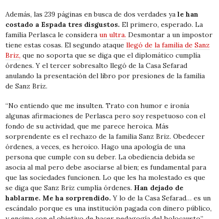
Además, las 239 páginas en busca de dos verdades ya
le han
costado a Espada tres disgustos.
El primero, esperado. La
familia Perlasca le considera
un ultra.
Desmontar a un impostor
tiene estas cosas. El segundo ataque
llegó de la familia de Sanz
Briz,
que no soporta que se diga que el diplomático cumplía
órdenes. Y el tercer sobresalto llegó de la Casa Sefarad
anulando la presentación del libro por presiones de la familia
de Sanz Briz.
“No entiendo que me insulten. Trato con humor e ironía
algunas afirmaciones de Perlasca pero soy respetuoso con el
fondo de su actividad, que me parece heroica. Más
sorprendente es el rechazo de la familia Sanz Briz. Obedecer
órdenes, a veces, es heroico. Hago una apología de una
persona que cumple con su deber. La obediencia debida se
asocia al mal pero debe asociarse al bien; es fundamental para
que las sociedades funcionen. Lo que les ha molestado es que
se diga que Sanz Briz cumplía órdenes.
Han dejado de
hablarme. Me ha sorprendido.
Y lo de la Casa Sefarad… es un
escándalo porque es una institución pagada con dinero público,
y encima con el objetivo de hacer pedagogía del holocausto”,