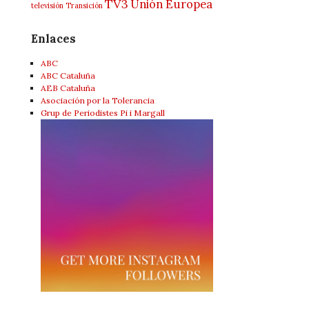
TV3
Unión Europea
televisión
Transición
Enlaces
ABC
ABC Cataluña
AEB Cataluña
Asociación por la Tolerancia
Grup de Periodistes Pi i Margall