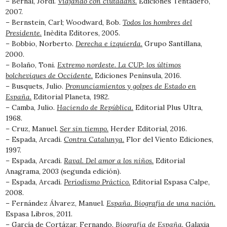
– Bernal, Jordi.
Viajando con ciutadans.
Ediciones Tentadero,
2007.
– Bernstein, Carl; Woodward, Bob.
Todos los hombres del
Presidente.
Inèdita Editores, 2005.
– Bobbio, Norberto.
Derecha e izquierda.
Grupo Santillana,
2000.
– Bolaño, Toni.
Extremo nordeste. La CUP: los últimos
bolcheviques de Occidente.
Ediciones Península, 2016.
– Busquets, Julio.
Pronunciamientos y golpes de Estado en
España.
Editorial Planeta, 1982.
– Camba, Julio.
Haciendo de República.
Editorial Plus Ultra,
1968.
– Cruz, Manuel.
Ser sin tiempo.
Herder Editorial, 2016.
– Espada, Arcadi.
Contra Catalunya.
Flor del Viento Ediciones,
1997.
– Espada, Arcadi.
Raval. Del amor a los niños.
Editorial
Anagrama, 2003 (segunda edición).
– Espada, Arcadi.
Periodismo Práctico.
Editorial Espasa Calpe,
2008.
– Fernández Álvarez, Manuel.
España. Biografía de una nación.
Espasa Libros, 2011.
– García de Cortázar, Fernando.
Biografía de España.
Galaxia