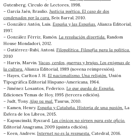
Gutenberg. Círculo de Lectores, 1998.
– García Jaén, Braulio.
Justicia poética. El caso de dos
condenados por la cara.
Seix Barral, 2010.
– González Antón, Luis.
España y las Españas.
Alianza Editorial,
1997.
– González Férriz, Ramón.
La revolución divertida.
Random
House Mondadori, 2012.
– Gutiérrez-Rubí, Antoni.
Filopolítica. Filosofía para la política.
2010
– Harris, Marvin.
Vacas, cerdos, guerras y brujas. Los enigmas de
la cultura.
Alianza Editorial, 1989 (novena reimpresión).
– Hayes, Carlton J. H.
El nacionalismo. Una religión.
Unión
Tipográfica Editorial Hispano-Americana, 1964.
– Jiménez Losantos, Federico.
Lo que queda de España.
Ediciones Temas de Hoy, 1995 (tercera edición).
– Judt, Tony.
Algo va mal.
Taurus, 2010.
– Kamen, Henry.
España y Cataluña. Historia de una pasión.
La
Esfera de los Libros, 2015.
– Kapuscinski, Ryszard.
Los cínicos no sirven para este oficio.
Editorial Anagrama, 2009 (quinta edición).
– Keen, Andrew.
Internet no es la respuesta.
Catedral, 2016.