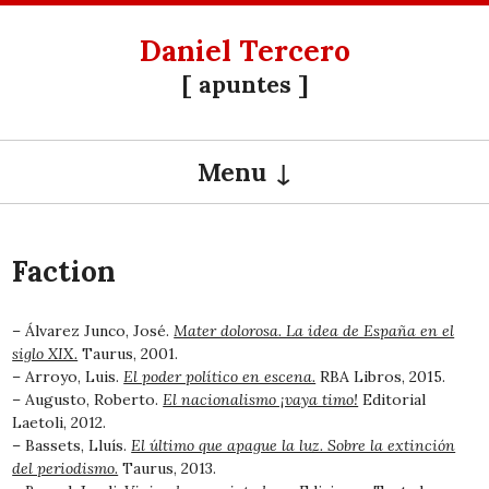
Daniel Tercero
[ apuntes ]
Menu
SKIP TO CONTENT
Faction
– Álvarez Junco, José.
Mater dolorosa. La idea de España en el
siglo XIX.
Taurus, 2001.
– Arroyo, Luis.
El poder político en escena.
RBA Libros, 2015.
– Augusto, Roberto.
El nacionalismo ¡vaya timo!
Editorial
Laetoli, 2012.
– Bassets, Lluís.
El último que apague la luz. Sobre la extinción
del periodismo.
Taurus, 2013.