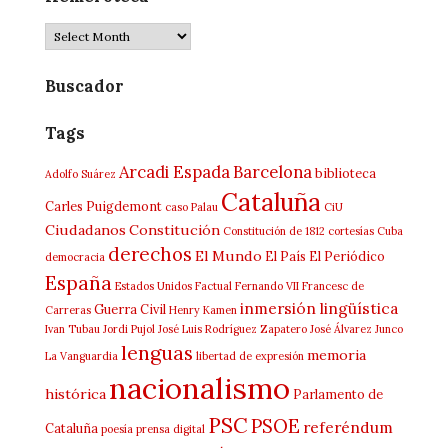
Hemeroteca
Buscador
Tags
Arcadi Espada
Barcelona
biblioteca
Adolfo Suárez
Cataluña
Carles Puigdemont
caso Palau
CiU
Ciudadanos
Constitución
Constitución de 1812
cortesías
Cuba
derechos
El Mundo
El País
El Periódico
democracia
España
Estados Unidos
Factual
Fernando VII
Francesc de
inmersión lingüística
Guerra Civil
Carreras
Henry Kamen
Ivan Tubau
Jordi Pujol
José Luis Rodríguez Zapatero
José Álvarez Junco
lenguas
memoria
La Vanguardia
libertad de expresión
nacionalismo
histórica
Parlamento de
PSC
PSOE
referéndum
Cataluña
poesía
prensa digital