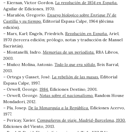
– Kiernan, Victor Gordon.
La revolución de 1854 en España.
Aguilar de Ediciones, 1970.
– Marañón, Gregorio.
Ensayo biologico sobre Enrique IV de
Castilla y su tiempo.
Editorial Espasa Calpe, 1964 (décima
edición).
– Marx, Karl; Engels, Friedrich.
Revolución en España.
Ariel,
1970 (tercera edición; prólogo, notas y traducción de Manuel
Sacristán).
– Montanelli, Indro.
Memorias de un periodista.
RBA Libros,
2003.
– Muñoz Molina, Antonio.
Todo lo que era sólido.
Seix Barral,
2013.
– Ortega y Gasset, José.
La rebelión de las masas.
Editorial
Espasa Calpe, 1997.
– Orwell, George.
1984.
Ediciones Destino, 2001.
– Orwell, George.
Notas sobre el nacionalismo.
Random House
Mondadori, 2012.
– Pla, Josep.
De la Monarquía a la República.
Ediciones Acervo,
1977.
– Pericay, Xavier.
Compañeros de viaje. Madrid-Barcelona, 1930.
Ediciones del Viento, 2013.