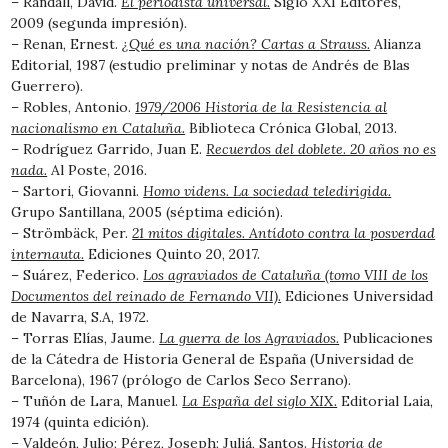
– Randall, David.
El periodista universal.
Siglo XXI Editores,
2009 (segunda impresión).
– Renan, Ernest.
¿Qué es una nación? Cartas a Strauss.
Alianza
Editorial, 1987 (estudio preliminar y notas de Andrés de Blas
Guerrero).
– Robles, Antonio.
1979/2006 Historia de la Resistencia al
nacionalismo en Cataluña.
Biblioteca Crónica Global, 2013.
– Rodríguez Garrido, Juan E.
Recuerdos del doblete. 20 años no es
nada.
Al Poste, 2016.
– Sartori, Giovanni.
Homo videns. La sociedad teledirigida.
Grupo Santillana, 2005 (séptima edición).
– Strömbäck, Per.
21 mitos digitales. Antídoto contra la posverdad
internauta.
Ediciones Quinto 20, 2017.
– Suárez, Federico.
Los agraviados de Cataluña (tomo VIII de los
Documentos del reinado de Fernando VII).
Ediciones Universidad
de Navarra, S.A, 1972.
– Torras Elías, Jaume.
La guerra de los Agraviados.
Publicaciones
de la Cátedra de Historia General de España (Universidad de
Barcelona), 1967 (prólogo de Carlos Seco Serrano).
– Tuñón de Lara, Manuel.
La España del siglo XIX.
Editorial Laia,
1974 (quinta edición).
– Valdeón, Julio; Pérez, Joseph; Juliá, Santos.
Historia de