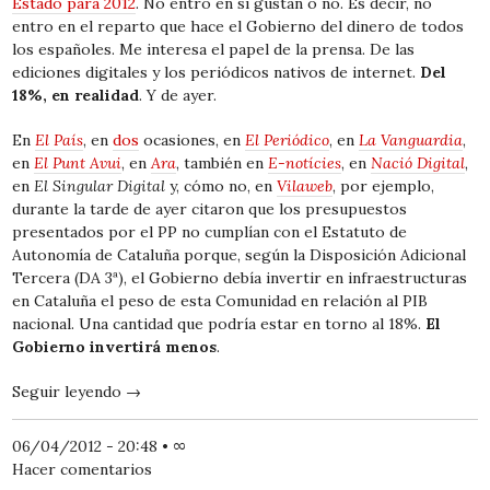
Estado para 2012
. No entro en si gustan o no. Es decir, no
entro en el reparto que hace el Gobierno del dinero de todos
los españoles. Me interesa el papel de la prensa. De las
ediciones digitales y los periódicos nativos de internet.
Del
18%, en realidad
. Y de ayer.
En
El País
, en
dos
ocasiones, en
El Periódico
, en
La Vanguardia
,
en
El Punt Avui
, en
Ara
, también en
E-notícies
, en
Nació Digital
,
en
El Singular Digital
y, cómo no, en
Vilaweb
, por ejemplo,
durante la tarde de ayer citaron que los presupuestos
presentados por el PP no cumplían con el Estatuto de
Autonomía de Cataluña porque, según la Disposición Adicional
Tercera (DA 3ª), el Gobierno debía invertir en infraestructuras
en Cataluña el peso de esta Comunidad en relación al PIB
nacional. Una cantidad que podría estar en torno al 18%.
El
Gobierno invertirá menos
.
Seguir leyendo
→
06/04/2012 - 20:48
•
∞
Hacer comentarios