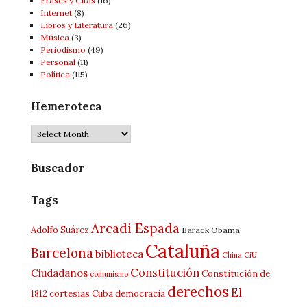
Frases y Citas
(16)
Internet
(8)
Libros y Literatura
(26)
Música
(3)
Periodismo
(49)
Personal
(11)
Política
(115)
Hemeroteca
Hemeroteca
Buscador
Tags
Arcadi Espada
Adolfo Suárez
Barack Obama
Cataluña
Barcelona
biblioteca
China
CiU
Constitución
Ciudadanos
Constitución de
comunismo
derechos
El
1812
cortesías
Cuba
democracia