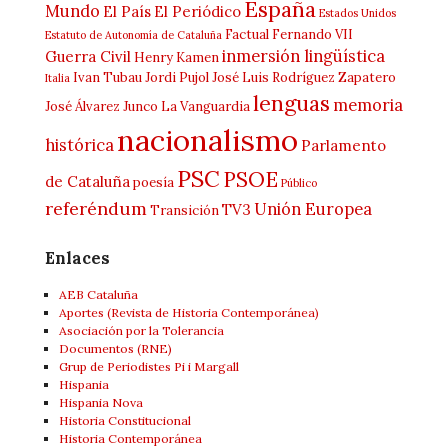
España
Mundo
El País
El Periódico
Estados Unidos
Factual
Fernando VII
Estatuto de Autonomía de Cataluña
inmersión lingüística
Guerra Civil
Henry Kamen
Ivan Tubau
Jordi Pujol
José Luis Rodríguez Zapatero
Italia
lenguas
memoria
José Álvarez Junco
La Vanguardia
nacionalismo
histórica
Parlamento
PSC
PSOE
de Cataluña
poesía
Público
referéndum
Unión Europea
TV3
Transición
Enlaces
AEB Cataluña
Aportes (Revista de Historia Contemporánea)
Asociación por la Tolerancia
Documentos (RNE)
Grup de Periodistes Pi i Margall
Hispania
Hispania Nova
Historia Constitucional
Historia Contemporánea