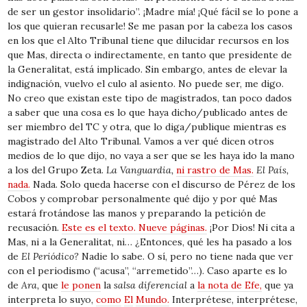
de ser un gestor insolidario”. ¡Madre mía! ¡Qué fácil se lo pone a
los que quieran recusarle! Se me pasan por la cabeza los casos
en los que el Alto Tribunal tiene que dilucidar recursos en los
que Mas, directa o indirectamente, en tanto que presidente de
la Generalitat, está implicado. Sin embargo, antes de elevar la
indignación, vuelvo el culo al asiento. No puede ser, me digo.
No creo que existan este tipo de magistrados, tan poco dados
a saber que una cosa es lo que haya dicho/publicado antes de
ser miembro del TC y otra, que lo diga/publique mientras es
magistrado del Alto Tribunal. Vamos a ver qué dicen otros
medios de lo que dijo, no vaya a ser que se les haya ido la mano
a los del Grupo Zeta.
La Vanguardia,
ni rastro de Mas.
El País,
nada.
Nada. Solo queda hacerse con el discurso de Pérez de los
Cobos y comprobar personalmente qué dijo y por qué Mas
estará frotándose las manos y preparando la petición de
recusación.
Este es el texto. Nueve páginas.
¡Por Dios! Ni cita a
Mas, ni a la Generalitat, ni… ¿Entonces, qué les ha pasado a los
de
El Periódico?
Nadie lo sabe. O sí, pero no tiene nada que ver
con el periodismo (“acusa”, “arremetido”…). Caso aparte es lo
de
Ara,
que
le ponen
la
salsa diferencial
a
la nota de Efe,
que ya
interpreta lo suyo,
como
El
Mundo.
Interprétese, interprétese,