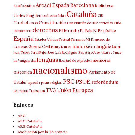
Arcadi Espada
Barcelona
biblioteca
Adolfo Suárez
Cataluña
Carles Puigdemont
caso Palau
CiU
Ciudadanos
Constitución
Constitución de 1812
cortesías
Cuba
derechos
El Mundo
El País
El Periódico
democracia
España
Estados Unidos
Factual
Fernando VII
Francesc de
inmersión lingüística
Guerra Civil
Carreras
Henry Kamen
Ivan Tubau
Jordi Pujol
José Luis Rodríguez Zapatero
José Álvarez Junco
lenguas
memoria
La Vanguardia
libertad de expresión
nacionalismo
histórica
Parlamento de
PSC
PSOE
referéndum
Cataluña
poesía
prensa digital
TV3
Unión Europea
televisión
Transición
Enlaces
ABC
ABC Cataluña
AEB Cataluña
Asociación por la Tolerancia