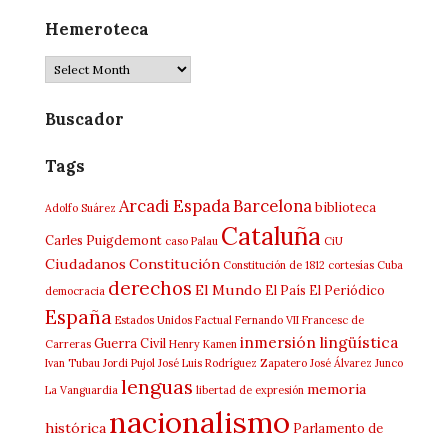
Hemeroteca
Hemeroteca
Buscador
Tags
Arcadi Espada
Barcelona
biblioteca
Adolfo Suárez
Cataluña
Carles Puigdemont
caso Palau
CiU
Ciudadanos
Constitución
Constitución de 1812
cortesías
Cuba
derechos
El Mundo
El País
El Periódico
democracia
España
Estados Unidos
Factual
Fernando VII
Francesc de
inmersión lingüística
Guerra Civil
Carreras
Henry Kamen
Ivan Tubau
Jordi Pujol
José Luis Rodríguez Zapatero
José Álvarez Junco
lenguas
memoria
La Vanguardia
libertad de expresión
nacionalismo
histórica
Parlamento de