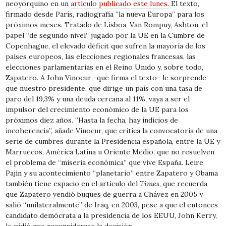
neoyorquino en un
artículo publicado este lunes.
El texto,
firmado desde París, radiografía “la nueva Europa” para los
próximos meses. Tratado de Lisboa, Van Rompuy, Ashton, el
papel “de segundo nivel” jugado por la UE en la Cumbre de
Copenhague, el elevado déficit que sufren la mayoría de los
países europeos, las elecciones regionales francesas, las
elecciones parlamentarias en el Reino Unido y, sobre todo,
Zapatero. A John Vinocur -que firma el texto- le sorprende
que nuestro presidente, que dirige un país con una tasa de
paro del 19,3% y una deuda cercana al 11%, vaya a ser el
impulsor del crecimiento económico de la UE para los
próximos diez años. “Hasta la fecha, hay indicios de
incoherencia”, añade Vinocur, que critica la convocatoria de una
serie de cumbres durante la Presidencia española, entre la UE y
Marruecos, América Latina u Oriente Medio, que no resuelven
el problema de “miseria económica” que vive España. Leire
Pajín y su acontecimiento “planetario” entre Zapatero y Obama
también tiene espacio en el artículo del
Times,
que recuerda
que Zapatero vendió buques de guerra a Chávez en 2005 y
salió “unilateralmente” de Iraq, en 2003, pese a que el entonces
candidato demócrata a la presidencia de los EEUU, John Kerry,
le pidió que reconsiderase la decisión.