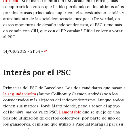
ofrecido!
Si el marco mental del PSC acaba en el Ebro, jamás
recuperará los votos que ha ido perdiendo en los últimos años
por dos causas principales: jugar con el secesionismo catalán y
aturdimiento de la socialdemocracia europea. ¿De verdad, en
estos momentos de desafío independentista, el PSC tiene más
en común con CiU, que con el PP catalán? Difícil volver a votar
al PSC.
14/06/2015 - 21:54
•
∞
Interés por el PSC
Primarias del PSC de Barcelona.
Los dos candidatos que pasan a
la segunda vuelta
(Jaume Collboni y Carmen Andrés) son los
considerados más alejados del independentismo. Aunque todos
tienen sus matices. Jordi Martí pierde, pese a tener el apoyo
del
hombre-marca
ya ex PSC.
Lamentable
que se queje de una
posible utilización de ciertos colectivos, por parte de uno de
los ganadores, el mismo que utilizó a Pasqual Maragall para su