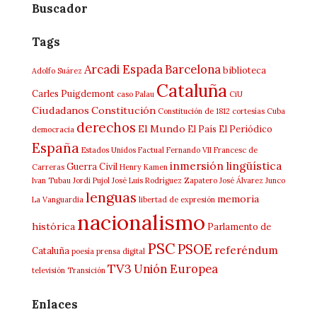
Buscador
Tags
Arcadi Espada
Barcelona
biblioteca
Adolfo Suárez
Cataluña
Carles Puigdemont
caso Palau
CiU
Ciudadanos
Constitución
Constitución de 1812
cortesías
Cuba
derechos
El Mundo
El País
El Periódico
democracia
España
Estados Unidos
Factual
Fernando VII
Francesc de
inmersión lingüística
Guerra Civil
Carreras
Henry Kamen
Ivan Tubau
Jordi Pujol
José Luis Rodríguez Zapatero
José Álvarez Junco
lenguas
memoria
La Vanguardia
libertad de expresión
nacionalismo
histórica
Parlamento de
PSC
PSOE
referéndum
Cataluña
poesía
prensa digital
TV3
Unión Europea
televisión
Transición
Enlaces