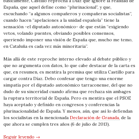
básicamente, Castillo reprocha a Díaz que ignore la realidad de
España, que aquel define como “plurinacional”, y que,
escuchando “a algunos compañeros y compañeras socialistas”,
cuando hacen “apelaciones a la unidad española” tiene la
sensación -el diputado autonómico- de que están “exigiendo
vetos, volando puentes, obviando posibles consensos,
queriendo imponer una visión de España que, mucho me temo,
en Cataluña es cada vez más minoritaria”.
Más allá de este reproche interno elevado al debate público y
que no argumenta con datos, lo que cabe destacar de la carta es
que, en resumen, es mentira la premisa que utiliza Castillo para
cargar contra Díaz. Debo confesar que tengo una enorme
simpatía por el diputado autonómico tarraconense, del que no
dudo de su sinceridad cuando afirma que rechaza sin ambages
la ruptura territorial de España. Pero es mentira que el PSOE
haya aceptado y definido en congresos y conferencias la
plurinacionalidad de España. Y menos, aún, que así lo defiendan
los socialistas en la mencionada
Declaración de Granada,
de la
que ahora se cumplen tres años (6 de julio de 2013).
Seguir leyendo
→