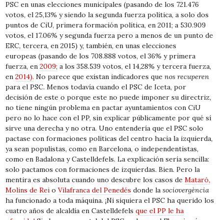
PSC en unas elecciones municipales (pasando de los 721.476
votos, el 25,13% y siendo la segunda fuerza política, a solo dos
puntos de CiU, primera formación política, en
2011;
a 530.909
votos, el 17.06% y segunda fuerza pero a menos de un punto de
ERC, tercera, en
2015)
y, también, en unas elecciones
europeas (pasando de los 708.888 votos, el 36% y primera
fuerza, en
2009;
a los 358.539 votos, el 14,28% y tercera fuerza,
en
2014).
No parece que existan indicadores que
nos recuperen
para el PSC. Menos todavía cuando el PSC de Iceta, por
decisión de este o porque este no puede imponer su directriz,
no tiene ningún problema en pactar ayuntamientos con CiU
pero no lo hace con el PP, sin explicar públicamente por qué sí
sirve una derecha y no otra. Uno entendería que el PSC solo
pactase con formaciones políticas del centro hacia la izquierda,
ya sean populistas, como en Barcelona, o independentistas,
como en Badalona y Castelldefels. La explicación sería sencilla:
solo pactamos con formaciones de izquierdas. Bien. Pero la
mentira es absoluta cuando uno descubre los casos de
Mataró,
Molins de Rei
o
Vilafranca del Penedés
donde la
sociovergència
ha funcionado a toda máquina. ¡Ni siquiera el PSC ha querido los
cuatro años de alcaldía en Castelldefels
que el PP le ha