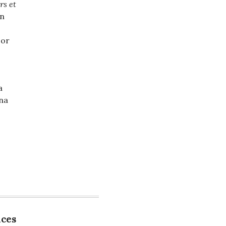
rs et
en
sor
a
ana
aces