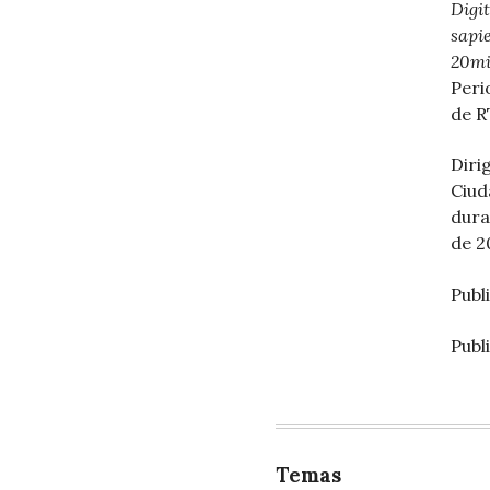
Digit
sapie
20mi
Peri
de R
Diri
Ciud
dura
de 2
Publ
Publ
Temas