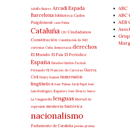
Arcadi Espada
ABC
Adolfo Suárez
Barcelona
ABC 
biblioteca
Carles
AEB 
Puigdemont
caso Palau
Cataluña
Asoci
Ciudadanos
CiU
Grup 
Constitución
Constitución de 1812
Marg
derechos
cortesías
Cuba
democracia
El Mundo
El País
El Periódico
España
Estados Unidos
Factual
Guerra
Fernando VII
Francesc de Carreras
inmersión
Civil
Henry Kamen
lingüística
Ivan Tubau
Jordi Pujol
José
Luis Rodríguez Zapatero
José Álvarez Junco
lenguas
La Vanguardia
libertad de
memoria histórica
expresión
nacionalismo
Parlamento de Cataluña
poesía
prensa