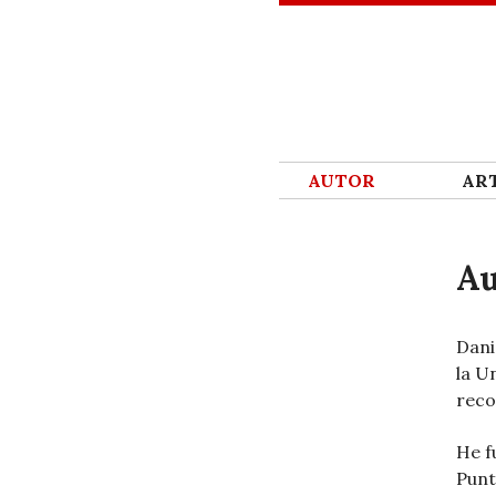
SKIP TO CONTENT
AUTOR
ART
Au
Dani
la U
reco
He 
Punt