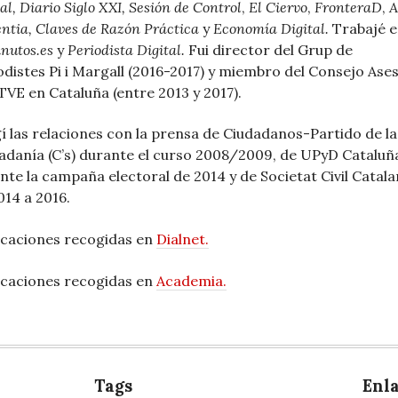
al, Diario Siglo XXI, Sesión de Control
,
El Ciervo
,
FronteraD
,
A
ntia,
Claves de Razón Práctica
y
Economía Digital.
Trabajé 
nutos.es
y
Periodista Digital.
Fui director del Grup de
odistes Pi i Margall (2016-2017) y miembro del Consejo Ase
TVE en Cataluña (entre 2013 y 2017).
gí las relaciones con la prensa de Ciudadanos-Partido de la
adanía (C’s) durante el curso 2008/2009, de UPyD Cataluñ
nte la campaña electoral de 2014 y de Societat Civil Catal
014 a 2016.
icaciones recogidas en
Dialnet.
icaciones recogidas en
Academia.
Tags
Enl