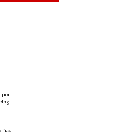
a por
 blog
ertad