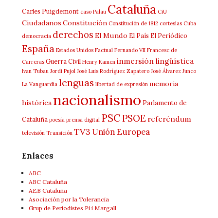
Cataluña
Carles Puigdemont
caso Palau
CiU
Ciudadanos
Constitución
Constitución de 1812
cortesías
Cuba
derechos
El Mundo
El País
El Periódico
democracia
España
Estados Unidos
Factual
Fernando VII
Francesc de
inmersión lingüística
Guerra Civil
Carreras
Henry Kamen
Ivan Tubau
Jordi Pujol
José Luis Rodríguez Zapatero
José Álvarez Junco
lenguas
memoria
La Vanguardia
libertad de expresión
nacionalismo
histórica
Parlamento de
PSC
PSOE
referéndum
Cataluña
poesía
prensa digital
TV3
Unión Europea
televisión
Transición
Enlaces
ABC
ABC Cataluña
AEB Cataluña
Asociación por la Tolerancia
Grup de Periodistes Pi i Margall