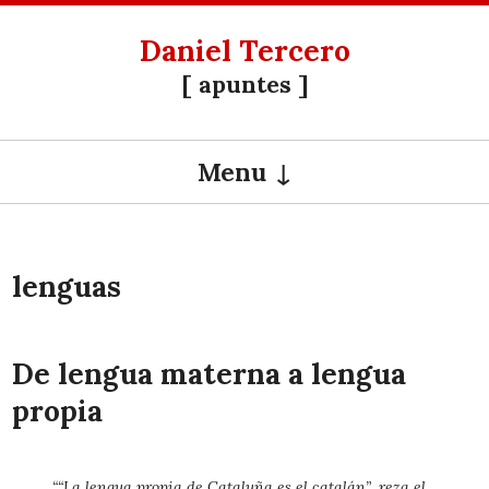
Daniel Tercero
[ apuntes ]
Menu
SKIP TO CONTENT
lenguas
De lengua materna a lengua
propia
““La lengua propia de Cataluña es el catalán”, reza el