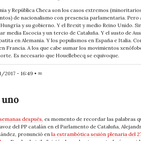
nia y República Checa son los casos extremos (minoritarios
entos) de nacionalismo con presencia parlamentaria. Pero 
 Hungría y su gobierno. Y el Brexit y medio Reino Unido. Si
dar media Escocia y un tercio de Cataluña. Y el susto de Aus
 patita en Alemania. Y los populismos en España e Italia. Co
en Francia. A los que cabe sumar los movimientos xenófob
norte. Es necesario que Houellebecq se equivoque.
1/2017 - 16:49
•
∞
 uno
semanas después,
es momento de recordar las palabras qu
avoz del PP catalán en el Parlamento de Cataluña, Alejand
ández, pronunció en
la estrambótica sesión plenaria del 2