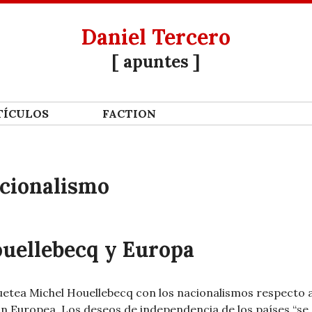
Daniel Tercero
[ apuntes ]
Í­CULOS
FACTION
cionalismo
uellebecq y Europa
etea Michel Houellebecq con los nacionalismos respecto a
n Europea. Los deseos de independencia de los países “se