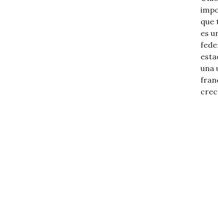
impo
que 
es u
fede
esta
una 
fran
crec