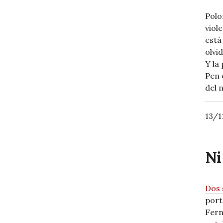
Polo
viol
está
olvi
Y la
Pen 
del 
13/1
Ni
Dos 
port
Fern