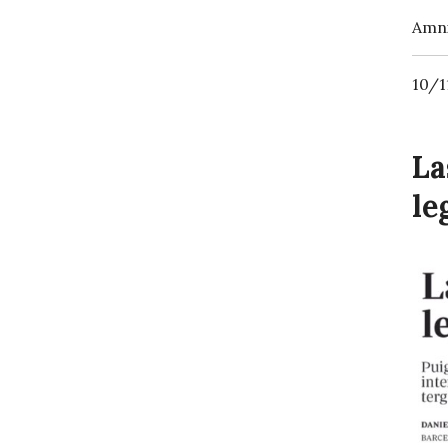
Amni
10/1
La
le