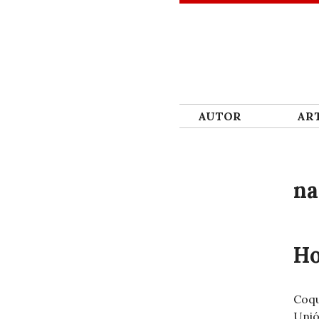
SKIP TO CONTENT
AUTOR
ART
na
Ho
Coqu
Unió