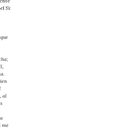
dente
l Sí:
 que
cha;
l,
ha.
uien
l
 al
as
la
í me