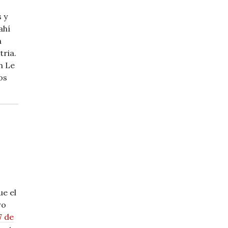
 y
ahí
n
tria.
n Le
os
e el
ro
7 de