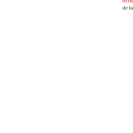
octu
de l