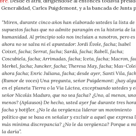
bre.
Desde el atril, dirigiéndose al entonces todavía presi
a Generalidad, Carles Puigdemont, y a la bancada de Junts pe
“Miren, durante cinco años han ela­borado ustedes la lista de
supuestos fachas que no admite parangón en la historia de la
humanidad. Al principio solo nos incluían a nosotros, pero es
ahora no se salva ni el apuntador: Jordi Évole, facha; Isabel
Coixet, facha; Serrat, facha; Sardà, facha; Rabell, facha;
Coscubiela, facha; Arrimadas, facha; Iceta, facha; Macron, fa­
Merkel, facha; Juncker, facha; Theresa May, facha; Mas-­Colel
ahora facha; Enric Juliana, facha; desde ayer, Santi Vila, fac
(Rumor de voces) Una pregunta, señor Puigdemont: ¿hay alg
en el planeta Tierra o la Vía Láctea, exceptuando ustedes y e
señor Nicolás Maduro, que no sea facha? ¿Uno, al menos, uno,
me­nos? (Aplausos) De hecho, usted ayer fue durante tres hor
facha y botifler. ¿No le da vergüenza liderar un movimiento
político que se basa en señalar y excluir a aquel que expresa 
más mínima discrepancia? ¿No le da vergüenza? Porque a m
la daría”.