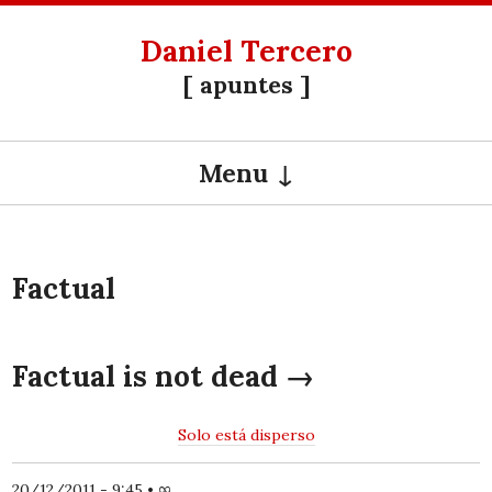
Daniel Tercero
[ apuntes ]
Menu
SKIP TO CONTENT
Factual
Factual is not dead
Solo está disperso
20/12/2011 - 9:45
•
∞