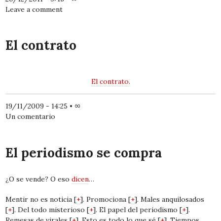
Leave a comment
El contrato
El contrato
.
19/11/2009 - 14:25
•
∞
Un comentario
El periodismo se compra
¿O se vende? O eso
dicen
…
Mentir no es noticia [
+
]. Promociona [
+
]. Males anquilosados
[
+
]. Del todo misterioso [
+
]. El papel del periodismo [
+
].
Remesas de virales [
+
]. Esto es todo lo que sé [
+
]. Tiempos