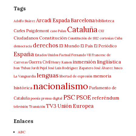
Tags
Arcadi Espada
Barcelona
biblioteca
Adolfo Suárez
Cataluña
Carles Puigdemont
caso Palau
CiU
Ciudadanos
Constitución
Constitución de 1812
cortesías
Cuba
derechos
El Mundo
El País
El Periódico
democracia
España
Estados Unidos
Factual
Fernando VII
Francesc de
inmersión lingüística
Guerra Civil
Carreras
Henry Kamen
Ivan Tubau
Jordi Pujol
José Luis Rodríguez Zapatero
José Álvarez Junco
lenguas
memoria
La Vanguardia
libertad de expresión
nacionalismo
histórica
Parlamento de
PSC
PSOE
referéndum
Cataluña
poesía
prensa digital
TV3
Unión Europea
televisión
Transición
Enlaces
ABC