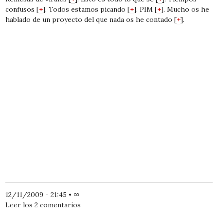
confusos [
+
]. Todos estamos picando [
+
]. PIM [
+
]. Mucho os he
hablado de un proyecto del que nada os he contado [
+
].
12/11/2009 - 21:45
•
∞
Leer los 2 comentarios