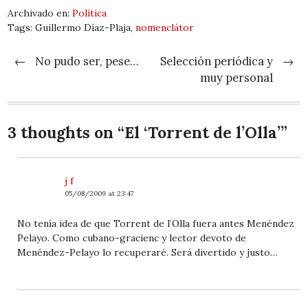
Archivado en:
Política
Tags: Guillermo Díaz-Plaja,
nomenclátor
Post navigation
←
No pudo ser, pese…
Selección periódica y
→
muy personal
3 thoughts on “
El ‘Torrent de l’Olla’
”
j f
05/08/2009 at 23:47
No tenía idea de que Torrent de l’Olla fuera antes Menéndez
Pelayo. Como cubano-gracienc y lector devoto de
Menéndez-Pelayo lo recuperaré. Será divertido y justo…