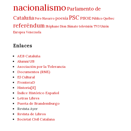
nacionalismo
Parlamento de
PSC
Cataluña
poesía
PSOE
Pere Navarro
Público
Québec
referéndum
Stéphane Dion
Súmate
televisión
TV3
Unión
Europea
Venezuela
Enlaces
AEB Cataluña
Alumni UB
Asociación por la Tolerancia
Documentos (RNE)
El Cultural
FronteraD
Historia[S]
Índice Histórico Español
Letras Libres
Puerta de Brandemburgo
Revista Ayer
Revista de Libros
Societat Civil Catalana