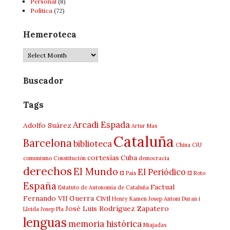
Personal
(8)
Política
(72)
Hemeroteca
Buscador
Tags
Arcadi Espada
Adolfo Suárez
Artur Mas
Cataluña
Barcelona
biblioteca
China
CiU
cortesías
Cuba
comunismo
Constitución
democracia
derechos
El Mundo
El Periódico
El País
El Roto
España
Factual
Estatuto de Autonomía de Cataluña
Fernando VII
Guerra Civil
Henry Kamen
Josep Antoni Duran i
José Luis Rodríguez Zapatero
Lleida
Josep Pla
lenguas
memoria histórica
Miajadas