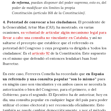
de reforma,
puedan disponer del poder supremo, esto es, del
poder de modificar sin límites la propia
Constitución (artículo 168 de la Constitución)’.
4. Potestad de convocar a los ciudadanos.
El presidente de
la Generalidad, Artur Mas (CiU), ha mostrado, en varias
ocasiones,
su voluntad de articular algún mecanismo legal para
llevar a cabo una consulta no vinculante en Cataluña,
y así no
saltarse el precepto que establece que el referendo es
potestad del Congreso y cuya pregunta va dirigida a ‘todos los
ciudadanos’. Es el
artículo 92
de la Constitución. Este supuesto
es el mismo que defendió el entonces lendakari Juan José
Ibarretxe.
En este caso, Ferreres Comella ha recordado que
en España
un referendo y una consulta popular “son lo mismo”
pues
en ningún caso son vinculantes y en ambos casos se necesita la
autorización o bien del Congreso, para el primero, o del
Gobierno, para el segundo. El Ejecutivo ha de autorizar, hoy en
día, una consulta popular en cualquier lugar del país para poder
utilizar el censo electoral y ser reconocida oficialmente. Esto
también se puede cambiar democráticamente, y por el método