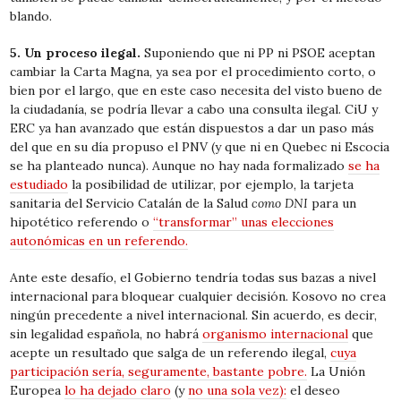
blando.
5. Un proceso ilegal.
Suponiendo que ni PP ni PSOE aceptan
cambiar la Carta Magna, ya sea por el procedimiento corto, o
bien por el largo, que en este caso necesita del visto bueno de
la ciudadanía, se podría llevar a cabo una consulta ilegal. CiU y
ERC ya han avanzado que están dispuestos a dar un paso más
del que en su día propuso el PNV (y que ni en Quebec ni Escocia
se ha planteado nunca). Aunque no hay nada formalizado
se ha
estudiado
la posibilidad de utilizar, por ejemplo, la tarjeta
sanitaria del Servicio Catalán de la Salud
como DNI
para un
hipotético referendo o
“transformar” unas elecciones
autonómicas en un referendo.
Ante este desafío, el Gobierno tendría todas sus bazas a nivel
internacional para bloquear cualquier decisión.
Kosovo no crea
ningún precedente a nivel internacional.
Sin acuerdo, es decir,
sin legalidad española, no habrá
organismo internacional
que
acepte un resultado que salga de un referendo ilegal,
cuya
participación sería, seguramente, bastante pobre.
La Unión
Europea
lo ha dejado claro
(y
no una sola vez):
el deseo