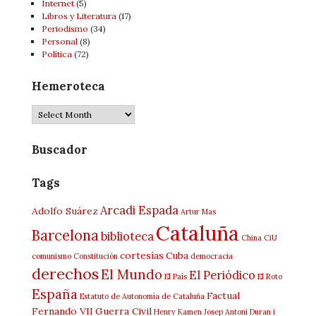
Internet
(5)
Libros y Literatura
(17)
Periodismo
(34)
Personal
(8)
Política
(72)
Hemeroteca
Buscador
Tags
Arcadi Espada
Adolfo Suárez
Artur Mas
Cataluña
Barcelona
biblioteca
China
CiU
cortesías
Cuba
comunismo
Constitución
democracia
derechos
El Mundo
El Periódico
El País
El Roto
España
Factual
Estatuto de Autonomía de Cataluña
Fernando VII
Guerra Civil
Henry Kamen
Josep Antoni Duran i