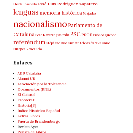
José Luis Rodríguez Zapatero
Lleida
Josep Pla
lenguas
memoria histórica
Miajadas
nacionalismo
Parlamento de
PSC
Cataluña
poesía
PSOE
Pere Navarro
Público
Québec
referéndum
Stéphane Dion
Súmate
televisión
TV3
Unión
Europea
Venezuela
Enlaces
AEB Cataluña
Alumni UB
Asociación por la Tolerancia
Documentos (RNE)
El Cultural
FronteraD
Historia[S]
Índice Histórico Español
Letras Libres
Puerta de Brandemburgo
Revista Ayer
Revista de Libros