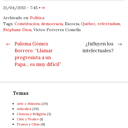
21/04/2013 - 7:45
•
∞
Archivado en:
Política
Tags:
Constitución
,
democracia
, Escocia,
Québec
,
referéndum
,
Stéphane Dion
, Víctor Ferreres Comella
Post navigation
←
Paloma Gómez
¿Influyen los
→
Borrero: “Llamar
intelectuales?
progresista a un
Papa… es muy difícil”
Temas
Arte e Historia
(29)
Artí­culos
(39)
Ciencia y Religión
(3)
Cine y Teatro
(1)
Frases y Citas
(11)