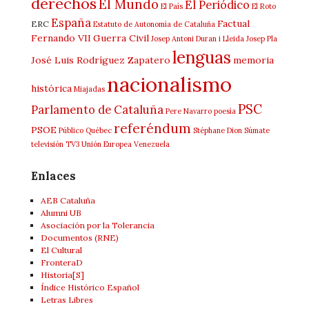
derechos
El Mundo
El Periódico
El País
El Roto
España
Factual
ERC
Estatuto de Autonomía de Cataluña
Fernando VII
Guerra Civil
Josep Antoni Duran i Lleida
Josep Pla
lenguas
José Luis Rodríguez Zapatero
memoria
nacionalismo
histórica
Miajadas
PSC
Parlamento de Cataluña
Pere Navarro
poesía
referéndum
PSOE
Público
Québec
Stéphane Dion
Súmate
televisión
TV3
Unión Europea
Venezuela
Enlaces
AEB Cataluña
Alumni UB
Asociación por la Tolerancia
Documentos (RNE)
El Cultural
FronteraD
Historia[S]
Índice Histórico Español
Letras Libres