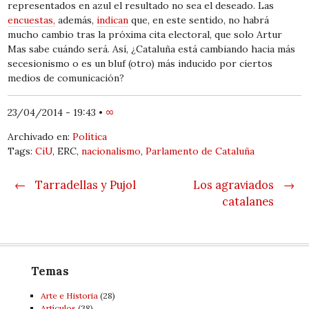
representados en azul el resultado no sea el deseado. Las
encuestas,
además,
indican
que, en este sentido, no habrá
mucho cambio tras la próxima cita electoral, que solo Artur
Mas sabe cuándo será. Así, ¿Cataluña está cambiando hacia más
secesionismo o es un bluf (otro) más inducido por ciertos
medios de comunicación?
23/04/2014 - 19:43
•
∞
Archivado en:
Política
Tags:
CiU
, ERC,
nacionalismo
,
Parlamento de Cataluña
Post navigation
←
Tarradellas y Pujol
Los agraviados
→
catalanes
Temas
Arte e Historia
(28)
Artí­culos
(38)