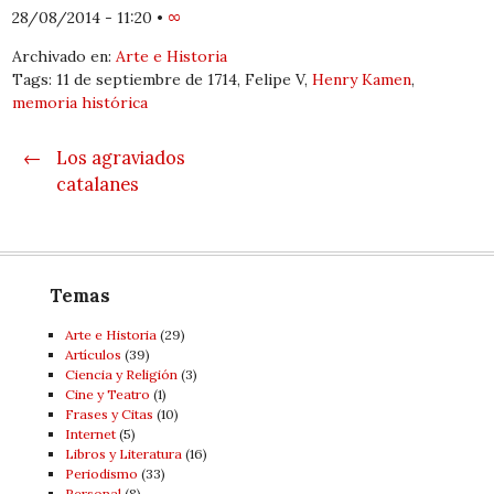
28/08/2014 - 11:20
•
∞
Archivado en:
Arte e Historia
Tags: 11 de septiembre de 1714, Felipe V,
Henry Kamen
,
memoria histórica
Post navigation
←
Los agraviados
catalanes
Temas
Arte e Historia
(29)
Artí­culos
(39)
Ciencia y Religión
(3)
Cine y Teatro
(1)
Frases y Citas
(10)
Internet
(5)
Libros y Literatura
(16)
Periodismo
(33)
Personal
(8)