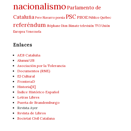
nacionalismo
Parlamento de
PSC
Cataluña
PSOE
Pere Navarro
poesía
Público
Québec
referéndum
Stéphane Dion
Súmate
televisión
TV3
Unión
Europea
Venezuela
Enlaces
AEB Cataluña
Alumni UB
Asociación por la Tolerancia
Documentos (RNE)
El Cultural
FronteraD
Historia[S]
Índice Histórico Español
Letras Libres
Puerta de Brandemburgo
Revista Ayer
Revista de Libros
Societat Civil Catalana