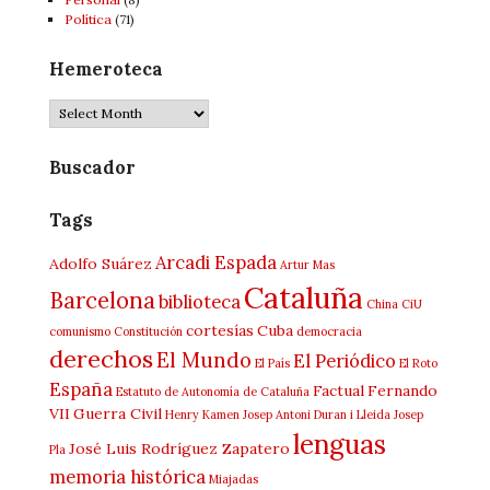
Política
(71)
Hemeroteca
Buscador
Tags
Arcadi Espada
Adolfo Suárez
Artur Mas
Cataluña
Barcelona
biblioteca
China
CiU
cortesías
Cuba
comunismo
Constitución
democracia
derechos
El Mundo
El Periódico
El País
El Roto
España
Factual
Fernando
Estatuto de Autonomía de Cataluña
VII
Guerra Civil
Henry Kamen
Josep Antoni Duran i Lleida
Josep
lenguas
José Luis Rodríguez Zapatero
Pla
memoria histórica
Miajadas