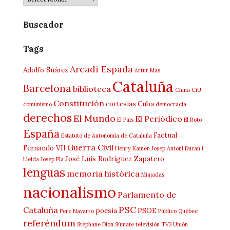
Buscador
Tags
Arcadi Espada
Adolfo Suárez
Artur Mas
Cataluña
Barcelona
biblioteca
China
CiU
Constitución
cortesías
Cuba
comunismo
democracia
derechos
El Mundo
El Periódico
El País
El Roto
España
Factual
Estatuto de Autonomía de Cataluña
Guerra Civil
Fernando VII
Henry Kamen
Josep Antoni Duran i
José Luis Rodríguez Zapatero
Lleida
Josep Pla
lenguas
memoria histórica
Miajadas
nacionalismo
Parlamento de
PSC
Cataluña
poesía
PSOE
Pere Navarro
Público
Québec
referéndum
Stéphane Dion
Súmate
televisión
TV3
Unión