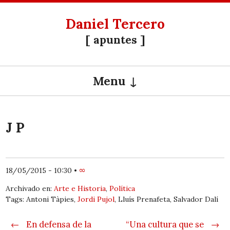
Daniel Tercero
[ apuntes ]
Menu
SKIP TO CONTENT
J P
18/05/2015 - 10:30
•
∞
Archivado en:
Arte e Historia
,
Política
Tags: Antoni Tàpies,
Jordi Pujol
, Lluís Prenafeta, Salvador Dalí
Post navigation
←
En defensa de la
“Una cultura que se
→