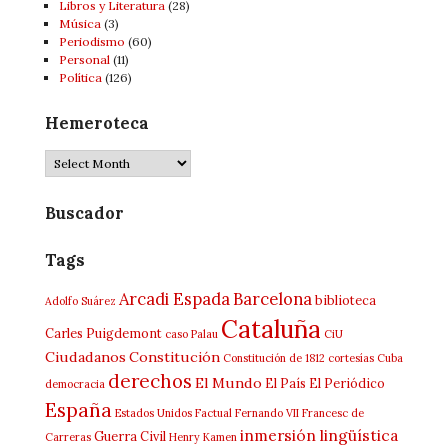
Libros y Literatura
(28)
Música
(3)
Periodismo
(60)
Personal
(11)
Política
(126)
Hemeroteca
Hemeroteca
Buscador
Tags
Arcadi Espada
Barcelona
biblioteca
Adolfo Suárez
Cataluña
Carles Puigdemont
caso Palau
CiU
Ciudadanos
Constitución
Constitución de 1812
cortesías
Cuba
derechos
El Mundo
El País
El Periódico
democracia
España
Estados Unidos
Factual
Fernando VII
Francesc de
inmersión lingüística
Guerra Civil
Carreras
Henry Kamen