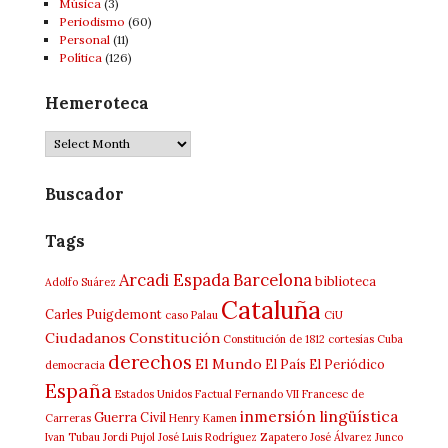
Música
(3)
Periodismo
(60)
Personal
(11)
Política
(126)
Hemeroteca
Hemeroteca
Buscador
Tags
Arcadi Espada
Barcelona
biblioteca
Adolfo Suárez
Cataluña
Carles Puigdemont
caso Palau
CiU
Ciudadanos
Constitución
Constitución de 1812
cortesías
Cuba
derechos
El Mundo
El País
El Periódico
democracia
España
Estados Unidos
Factual
Fernando VII
Francesc de
inmersión lingüística
Guerra Civil
Carreras
Henry Kamen
Ivan Tubau
Jordi Pujol
José Luis Rodríguez Zapatero
José Álvarez Junco