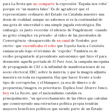
para La Sexta que
no comparte
la expresión “España nos roba”
porque es “un mantra falso”. Es de agradecer que el
representante ordinario del Estado en Cataluña muestre una
dosis de realidad, aunque no sabemos si es la continuidad de
una gota de sinceridad o una simple jugada estratégica. Sin
embargo, es justo recordar el silencio de Puigdemont -cuando
no grito cómplice en privado- al vídeo de las juventudes de
Convergència -desaparecido de
su canal
de Youtube, por
cierto- que
escenificaba el robo
que
España
hacía a
Cataluña
enmascarado bajo el término de “expolio”. También es de
recibo preguntarle al presidente autonómico qué hizo él para
desmentir aquella portada de
El Punt Avui,
la campaña mezquina
de propaganda de CiU o la infinidad de manifestaciones de su
socio electoral, ERC, sobre la materia, y que la imagen adjunta
muestra en toda su expansión. Hay que hacer frente a todo
tipo de corruptelas, y el blanqueo, ya sea de dinero o de
propuestas/imagen, es prioritario. Explica José Álvarez Junco,
hoy
en
La Razón,
que el nacionalismo catalán es,
principalmente, “un aprovechamiento de las élites que calculan
que construyendo una estructura política propia tendrán
mayores beneficios políticos que siendo parte de un Estado