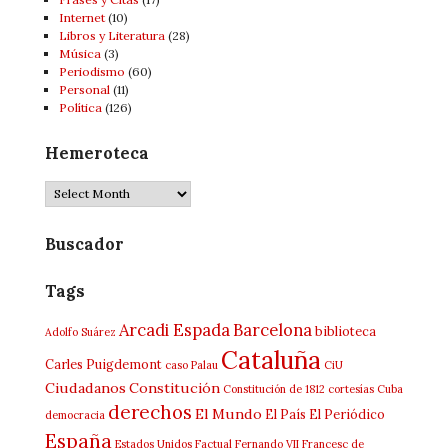
Internet
(10)
Libros y Literatura
(28)
Música
(3)
Periodismo
(60)
Personal
(11)
Política
(126)
Hemeroteca
Hemeroteca
Buscador
Tags
Arcadi Espada
Barcelona
biblioteca
Adolfo Suárez
Cataluña
Carles Puigdemont
caso Palau
CiU
Ciudadanos
Constitución
Constitución de 1812
cortesías
Cuba
derechos
El Mundo
El País
El Periódico
democracia
España
Estados Unidos
Factual
Fernando VII
Francesc de