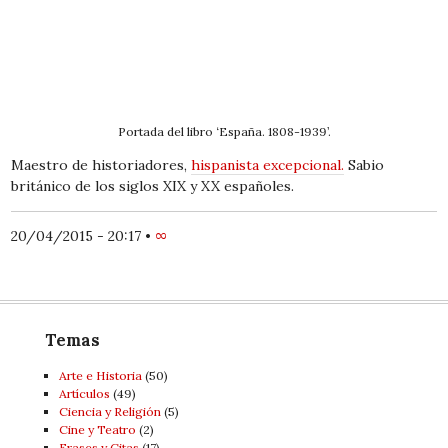
Portada del libro ‘España. 1808-1939’.
Maestro de historiadores,
hispanista excepcional.
Sabio
británico de los siglos XIX y XX españoles.
20/04/2015 - 20:17
•
∞
Temas
Arte e Historia
(50)
Artí­culos
(49)
Ciencia y Religión
(5)
Cine y Teatro
(2)
Frases y Citas
(17)