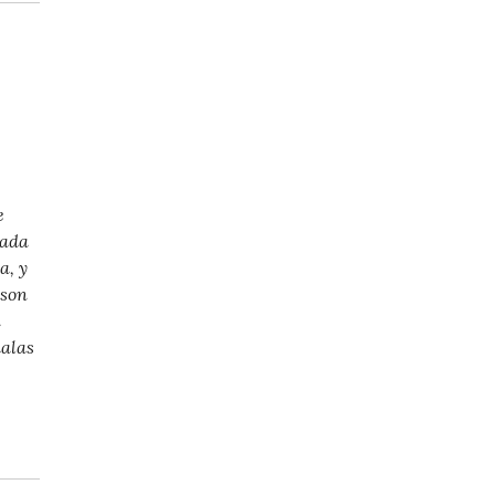
e
mada
a, y
 son
n
alas