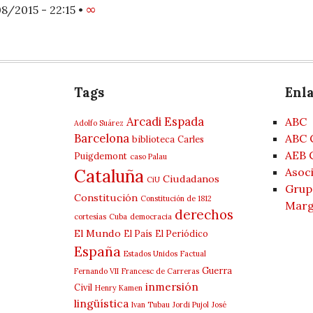
8/2015 - 22:15
•
∞
Tags
Enl
Arcadi Espada
ABC
Adolfo Suárez
Barcelona
ABC 
biblioteca
Carles
AEB 
Puigdemont
caso Palau
Cataluña
Asoci
Ciudadanos
CiU
Grup 
Constitución
Constitución de 1812
Marg
derechos
cortesías
Cuba
democracia
El Mundo
El País
El Periódico
España
Estados Unidos
Factual
Guerra
Fernando VII
Francesc de Carreras
inmersión
Civil
Henry Kamen
lingüística
Ivan Tubau
Jordi Pujol
José