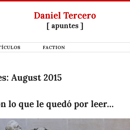
Daniel Tercero
[ apuntes ]
Í­CULOS
FACTION
es:
August 2015
n lo que le quedó por leer…