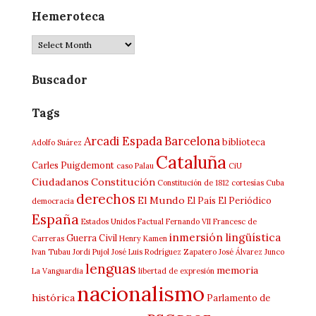
Hemeroteca
Hemeroteca
Buscador
Tags
Arcadi Espada
Barcelona
biblioteca
Adolfo Suárez
Cataluña
Carles Puigdemont
caso Palau
CiU
Ciudadanos
Constitución
Constitución de 1812
cortesías
Cuba
derechos
El Mundo
El País
El Periódico
democracia
España
Estados Unidos
Factual
Fernando VII
Francesc de
inmersión lingüística
Guerra Civil
Carreras
Henry Kamen
Ivan Tubau
Jordi Pujol
José Luis Rodríguez Zapatero
José Álvarez Junco
lenguas
memoria
La Vanguardia
libertad de expresión
nacionalismo
histórica
Parlamento de