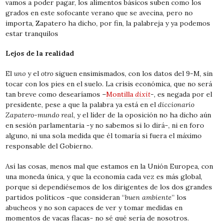
vamos a poder pagar, los alimentos básicos suben como los
grados en este sofocante verano que se avecina, pero no
importa, Zapatero ha dicho, por fin, la palabreja y ya podemos
estar tranquilos
Lejos de la realidad
El
uno
y el
otro
siguen ensimismados, con los datos del 9-M, sin
tocar con los pies en el suelo. La crisis económica, que no será
tan breve como desearíamos –
Montilla
dixit
-, es negada por el
presidente, pese a que la palabra ya está en el
diccionario
Zapatero-mundo real
, y el líder de la oposición no ha dicho aún
en sesión parlamentaria -y no sabemos si lo dirá-, ni en foro
alguno, ni una sola medida que él tomaría si fuera el máximo
responsable del Gobierno.
Así las cosas, menos mal que estamos en la Unión Europea, con
una moneda única, y que la economía cada vez es más global,
porque si dependiésemos de los dirigentes de los dos grandes
partidos políticos -que consideran “
buen ambiente
” los
abucheos y no son capaces de ver y tomar medidas en
momentos de vacas flacas- no sé qué sería de nosotros.