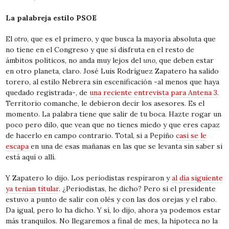
La palabreja estilo PSOE
El
otro
, que es el primero, y que busca la mayoría absoluta que
no tiene en el Congreso y que sí disfruta en el resto de
ámbitos políticos, no anda muy lejos del
uno
, que deben estar
en otro planeta, claro. José Luis Rodríguez Zapatero ha salido
torero, al estilo Nebrera sin escenificación -al menos que haya
quedado registrada-, de
una reciente entrevista para Antena 3
.
Territorio comanche, le debieron decir los asesores. Es el
momento. La palabra tiene que salir de tu boca. Hazte rogar un
poco pero dilo, que vean que no tienes miedo y que eres capaz
de hacerlo en campo contrario. Total, si a Pepiño
casi se le
escapa
en una de esas mañanas en las que se levanta sin saber si
está aquí o allí.
Y Zapatero lo dijo. Los periodistas respiraron y
al día siguiente
ya tenían titular
. ¿Periodistas, he dicho? Pero si el presidente
estuvo a punto de salir con olés y con las dos orejas y el rabo.
Da igual, pero lo ha dicho. Y sí, lo dijo, ahora ya podemos estar
más tranquilos. No llegaremos a final de mes, la hipoteca no la