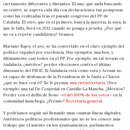
ciertamente diferentes y distantes. El uno, que anda buscando
su centro, se supera cada día con declaraciones tan pomposas
como las realizadas tras el pasado congreso del PP de
Cataluña. El otro, que es el primero, busca la mayoría, la suya, la
que le falta. Será en 2012 cuando se ponga a prueba. ¿Por qué
no va a repetir candidatura? Veamos.
Mariano Rajoy, el
uno
, se ha convertido en el claro ejemplo del
político español por excelencia. Hay ejemplos, muchos, y
últimamente casi todos en el PP. Por ejemplo, un tal Arenas en
Andalucía, ¿méritos? perder elecciones contra el último
dinosaurio del PSOE. Si Andalucía está como está y Arenas no
es capaz de desbancar de la Presidencia de la Junta a Chaves
¿qué se hace con él? Se le premia,
una vicesecretaría
. Otro
ejemplo: una tal De Cospedal en Castilla-La Mancha. ¿Méritos?
Perder con el delfín de Bono –
el del 100% de los votos
– en la
comunidad manchega. ¿Premio?
Secretaria general
.
Y podríamos seguir así llenando unas cuantas líneas digitales.
Auténticos políticos profesionales que no se les conoce más
trabajo que el asiento en los ayuntamientos, parlamentos