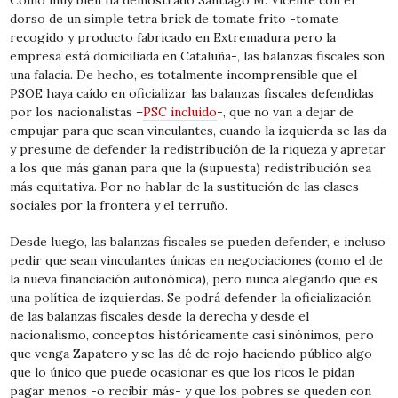
Como muy bien ha demostrado
Santiago M. Vicente con el
dorso de un simple tetra brick de tomate frito
-tomate
recogido y producto fabricado en Extremadura pero la
empresa está domiciliada en Cataluña-, las balanzas fiscales son
una falacia. De hecho, es totalmente incomprensible que el
PSOE haya caído en oficializar las balanzas fiscales defendidas
por los nacionalistas –
PSC incluido
-, que no van a dejar de
empujar para que sean vinculantes, cuando la izquierda se las da
y presume de defender la redistribución de la riqueza y apretar
a los que más ganan para que la (supuesta) redistribución sea
más equitativa. Por no hablar de la
sustitución de las clases
sociales por la frontera y el terruño
.
Desde luego, las balanzas fiscales se pueden defender, e incluso
pedir que sean vinculantes únicas en negociaciones (como el de
la nueva financiación autonómica), pero nunca alegando que es
una política de izquierdas. Se podrá defender la oficialización
de las balanzas fiscales desde la derecha y desde el
nacionalismo, conceptos históricamente casi sinónimos, pero
que venga Zapatero y se las dé de rojo haciendo público algo
que lo único que puede ocasionar es que los ricos le pidan
pagar menos -o recibir más- y que los pobres se queden con