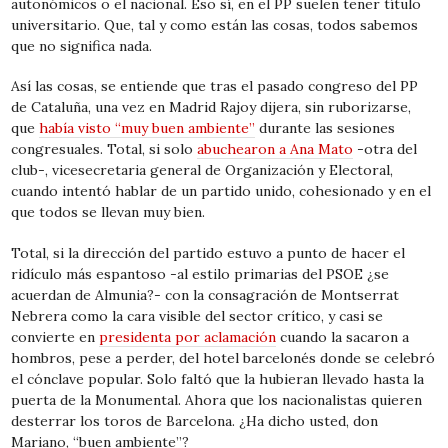
autonómicos o el nacional. Eso sí, en el PP suelen tener título
universitario. Que, tal y como están las cosas, todos sabemos
que no significa nada.
Así las cosas, se entiende que tras el pasado congreso del PP
de Cataluña, una vez en Madrid Rajoy dijera, sin ruborizarse,
que
había visto “muy buen ambiente”
durante las sesiones
congresuales. Total, si solo
abuchearon a Ana Mato
-otra del
club-, vicesecretaria general de Organización y Electoral,
cuando intentó hablar de un partido unido, cohesionado y en el
que todos se llevan muy bien.
Total, si la dirección del partido estuvo a punto de hacer el
ridículo más espantoso -al estilo primarias del PSOE ¿se
acuerdan de Almunia?- con la consagración de Montserrat
Nebrera como la cara visible del sector crítico, y casi se
convierte en
presidenta por aclamación
cuando la sacaron a
hombros, pese a perder, del hotel barcelonés donde se celebró
el cónclave popular. Solo faltó que la hubieran llevado hasta la
puerta de la Monumental. Ahora que los nacionalistas quieren
desterrar los toros de Barcelona. ¿Ha dicho usted, don
Mariano, “buen ambiente”?