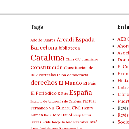
Tags
Enl
Arcadi Espada
AEB 
Adolfo Suárez
Ahor
Barcelona
biblioteca
Asoci
Cataluña
Docu
China
CiU
comunismo
El Cu
Constitución
Constitución de
Fron
1812
cortesías
Cuba
democracia
Histo
derechos
El Mundo
El País
Letra
España
El Periódico
Libre
El Roto
Puer
Factual
Estatuto de Autonomía de Cataluña
Guerra Civil
Revis
Fernando VII
Henry
Revis
Kamen
Jordi Pujol
Italia
Josep Antoni
Socie
José
Duran i Lleida
Josep Pla
José Luis Balbín
Luis Rodríguez Zapatero
La