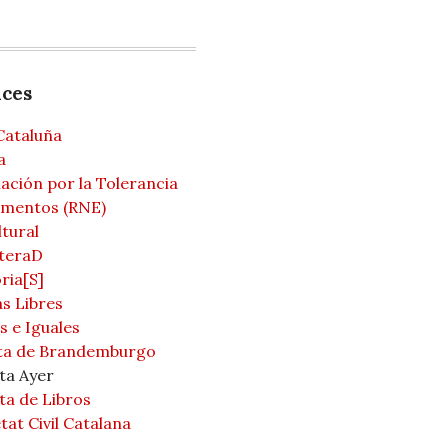
aces
Cataluña
a
ación por la Tolerancia
mentos (RNE)
ltural
teraD
ria[S]
s Libres
s e Iguales
ta de Brandemburgo
ta Ayer
ta de Libros
tat Civil Catalana