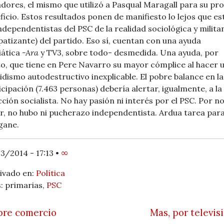
dores, el mismo que utilizó a Pasqual Maragall para su pr
ficio. Estos resultados ponen de manifiesto lo lejos que es
independentistas del PSC de la realidad sociológica y milita
patizante) del partido. Eso sí, cuentan con una ayuda
ática
-Ara
y TV3, sobre todo- desmedida. Una ayuda, por
to, que tiene en Pere Navarro su mayor cómplice al hacer 
idismo autodestructivo inexplicable. El pobre balance en la
icipación (7.463 personas) debería alertar, igualmente, a la
cción socialista. No hay pasión ni interés por el PSC. Por n
r, no hubo ni pucherazo independentista. Ardua tarea para
gane.
3/2014 - 17:13
•
∞
ivado en:
Política
: primarias,
PSC
 navigation
bre comercio
Mas, por televis