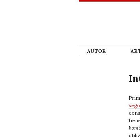
SKIP TO CONTENT
AUTOR
ART
In
Prim
segu
cons
tien
hom
util