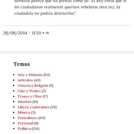
Berwick parece que no piensa como yo”. El Rey creía que si
los ciudadanos realmente querían rebelarse otra vez, la
ciudadela no podría detenerlos”.
28/08/2014 - 11:20
•
∞
Temas
Arte e Historia
(50)
Artí­culos
(49)
Ciencia y Religión
(5)
Cine y Teatro
(2)
Frases y Citas
(17)
Internet
(10)
Libros y Literatura
(28)
Música
(3)
Periodismo
(60)
Personal
(11)
Política
(126)