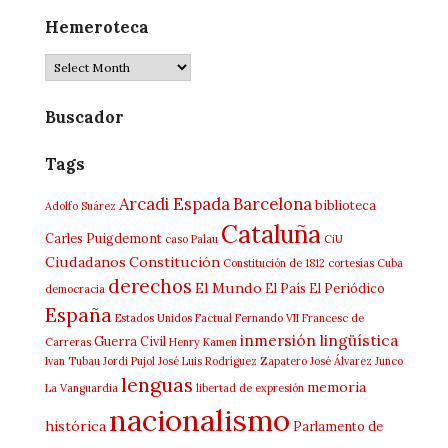
Hemeroteca
Hemeroteca
Buscador
Tags
Arcadi Espada
Barcelona
biblioteca
Adolfo Suárez
Cataluña
Carles Puigdemont
caso Palau
CiU
Ciudadanos
Constitución
Constitución de 1812
cortesías
Cuba
derechos
El Mundo
El País
El Periódico
democracia
España
Estados Unidos
Factual
Fernando VII
Francesc de
inmersión lingüística
Guerra Civil
Carreras
Henry Kamen
Ivan Tubau
Jordi Pujol
José Luis Rodríguez Zapatero
José Álvarez Junco
lenguas
memoria
La Vanguardia
libertad de expresión
nacionalismo
histórica
Parlamento de