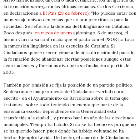
Así lo han señalado, directa o indirectamente, los dirigentes de
la formación
naranja
en las últimas semanas. Carlos Carrizosa,
en declaraciones a
El País
(28 de febrero):
“No puedes estar con
un mensaje unívoco en cosas que no son prioritarias para la
sociedad”. Se refiere a la defensa del bilingüismo en Cataluña.
Poco después,
en rueda de prensa
(domingo, 6 de marzo), el
mismo Carrizosa confirmaba que el pacto con el PSOE no toca
la inmersión lingüística en las escuelas de Cataluña. Si
Ciudadanos quiere crecer, viene a decir la dirección del partido,
la formación debe abandonar ciertas posiciones aunque estas
sean nucleares y fueran motivo para su fundación a partir de
2005.
También por omisión se fija la posición de un partido político.
Se desconoce una propuesta de Ciudadanos -verbal o por
escrito- en el Ayuntamiento de Barcelona sobre el tema que
tratamos -sobre todo teniendo en cuenta que parte de la
enseñanza escolar dependiente de la Generalidad está
transferida a la ciudad-, y pronto hará un año de las elecciones
municipales. Tiempo ha habido. Si no se ha hecho es porque no
se ha querido hacer, pues donde ha habido voluntad se ha
hecho. Ejemplo: Lérida. De hecho, el acuerdo de Ciudadanos