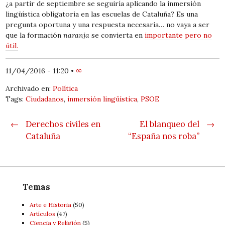
¿a partir de septiembre se seguiría aplicando la inmersión
lingüística obligatoria en las escuelas de Cataluña? Es una
pregunta oportuna y una respuesta necesaria… no vaya a ser
que la formación
naranja
se convierta en
importante pero no
útil.
11/04/2016 - 11:20
•
∞
Archivado en:
Política
Tags:
Ciudadanos
,
inmersión lingüística
,
PSOE
Post navigation
←
Derechos civiles en
El blanqueo del
→
Cataluña
“España nos roba”
Temas
Arte e Historia
(50)
Artí­culos
(47)
Ciencia y Religión
(5)