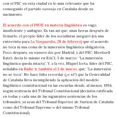
con el PSC en esta ciudad es lo más relevante que ha
conseguido el partido
naranja
en Cataluña desde su
nacimiento.
El acuerdo con el PSOE en materia lingüística
es vago,
insuficiente y ambiguo. Es tan así que, unas horas después de
firmarlo, el propio líder de los socialistas aseguró (en una
entrevista para
La Vanguardia,
28 de febrero)
que el acuerdo
no toca ni una coma de la inmersión lingüística obligatoria.
Poco después, su
número dos
por Madrid, y del PSC, Meritxell
Batet, decía lo mismo en
RAC1, 3 de marzo:
“La inmersión
lingüística queda intacta”. Y, a la vez, Miquel Iceta, líder del PSC,
señalaba en
Ràdio 4, también el 3 de marzo
, que: “La inmersión
no se toca”. No hace falta recordar (¿o sí?) que la Generalidad
de Cataluña lleva incumpliendo la aplicación del modelo
lingüístico constitucional en las escuelas desde, al menos, 1994,
según sentencia del Tribunal Constitucional (decisión ratificada
en todas y cada una de las siguientes sentencias de los
tribunales, ya sean del Tribunal Superior de Justicia de Cataluña
como del Tribunal Supremo o del mismo Tribunal
Constitucional).