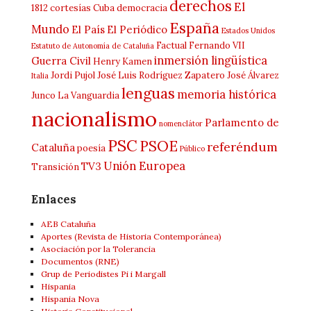
derechos
El
1812
cortesías
Cuba
democracia
España
Mundo
El País
El Periódico
Estados Unidos
Factual
Fernando VII
Estatuto de Autonomía de Cataluña
inmersión lingüística
Guerra Civil
Henry Kamen
Jordi Pujol
José Luis Rodríguez Zapatero
José Álvarez
Italia
lenguas
memoria histórica
Junco
La Vanguardia
nacionalismo
Parlamento de
nomenclátor
PSC
PSOE
referéndum
Cataluña
poesía
Público
Unión Europea
TV3
Transición
Enlaces
AEB Cataluña
Aportes (Revista de Historia Contemporánea)
Asociación por la Tolerancia
Documentos (RNE)
Grup de Periodistes Pi i Margall
Hispania
Hispania Nova