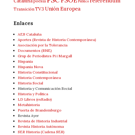
PSOE
referéndum
Cataluña
poesía
Público
Unión Europea
TV3
Transición
Enlaces
AEB Cataluña
Aportes (Revista de Historia Contemporánea)
Asociación por la Tolerancia
Documentos (RNE)
Grup de Periodistes Pi i Margall
Hispania
Hispania Nova
Historia Constitucional
Historia Contemporánea
Historia Social
Historia y Comunicación Social
Historia y Política
LD Libros (esRadio)
Metahistoria
Puerta de Brandemburgo
Revista Ayer
Revista de Historia Industrial
Revista Historia Autónoma
SER Historia (Cadena SER)