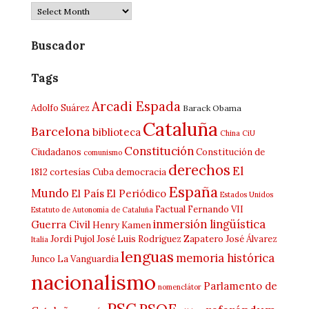
Hemeroteca
Buscador
Tags
Arcadi Espada
Adolfo Suárez
Barack Obama
Cataluña
Barcelona
biblioteca
China
CiU
Constitución
Ciudadanos
Constitución de
comunismo
derechos
El
1812
cortesías
Cuba
democracia
España
Mundo
El País
El Periódico
Estados Unidos
Factual
Fernando VII
Estatuto de Autonomía de Cataluña
inmersión lingüística
Guerra Civil
Henry Kamen
Jordi Pujol
José Luis Rodríguez Zapatero
José Álvarez
Italia
lenguas
memoria histórica
Junco
La Vanguardia
nacionalismo
Parlamento de
nomenclátor
PSC