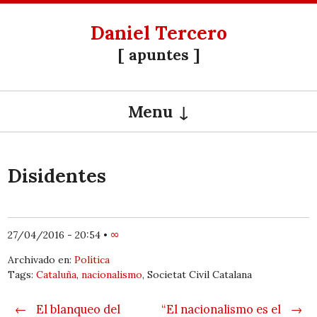
Daniel Tercero
[ apuntes ]
Menu
SKIP TO CONTENT
Disidentes
27/04/2016 - 20:54
•
∞
Archivado en:
Política
Tags:
Cataluña
,
nacionalismo
, Societat Civil Catalana
Post navigation
←
El blanqueo del
“El nacionalismo es el
→