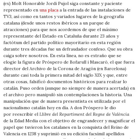
(ex) Molt Honorable Jordi Pujol siga constante y paciente
representado en
una placa
a la entrada de las instalaciones de
TV3, así como en tantos y variados lugares de la geografía
catalana (desde unos restos ibéricos a un parque de
atracciones) para que nos acordemos de que el máximo
representante del Estado en Cataluña durante 23 años y
factótum del partido político mayoritario en esta región
durante tres décadas fue un defraudador confeso. Que su obra
caiga sobre nosotros. En esta línea, no es extraño que se
elogie la figura de Próspero de Bofarull i Mascaró, el que fuera
director del Archivo de la Corona de Aragón (en Barcelona)
durante casi toda la primera mitad del siglo XIX y que, entre
otras cosas, falsificó documentos históricos para realzar lo
catalán. Puso orden (aunque no siempre de manera acertada) en
el archivo pero manipuló sin contemplaciones la historia. Una
manipulación que de manera presentista es utilizada por el
nacionalismo catalán hoy en día. A don Próspero le dio
por reescribir el
Llibre del Repartiment del Regne de València
de la Edad Media con el objetivo de engrandecer y magnificar el
papel que tuvieron los catalanes en la conquista del Reino de
Valencia en 1238 y suprimió en su edición facsímil apellidos