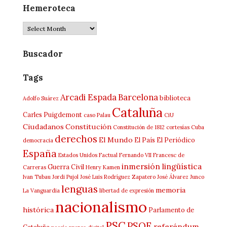
Hemeroteca
Hemeroteca
Buscador
Tags
Arcadi Espada
Barcelona
biblioteca
Adolfo Suárez
Cataluña
Carles Puigdemont
caso Palau
CiU
Ciudadanos
Constitución
Constitución de 1812
cortesías
Cuba
derechos
El Mundo
El País
El Periódico
democracia
España
Estados Unidos
Factual
Fernando VII
Francesc de
inmersión lingüística
Guerra Civil
Carreras
Henry Kamen
Ivan Tubau
Jordi Pujol
José Luis Rodríguez Zapatero
José Álvarez Junco
lenguas
memoria
La Vanguardia
libertad de expresión
nacionalismo
histórica
Parlamento de
PSC
PSOE
referéndum