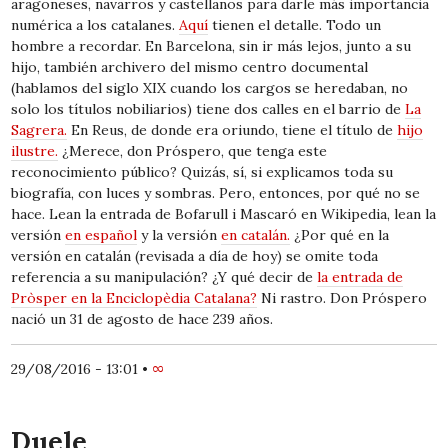
aragoneses, navarros y castellanos para darle más importancia
numérica a los catalanes.
Aquí
tienen el detalle. Todo un
hombre a recordar. En Barcelona, sin ir más lejos, junto a su
hijo, también archivero del mismo centro documental
(hablamos del siglo XIX cuando los cargos se heredaban, no
solo los títulos nobiliarios) tiene dos calles en el barrio de
La
Sagrera.
En Reus, de donde era oriundo, tiene el título de
hijo
ilustre.
¿Merece, don Próspero, que tenga este
reconocimiento público? Quizás, sí, si explicamos toda su
biografía, con luces y sombras. Pero, entonces, por qué no se
hace. Lean la entrada de Bofarull i Mascaró en Wikipedia, lean la
versión
en español
y la versión
en catalán.
¿Por qué en la
versión en catalán (revisada a día de hoy) se omite toda
referencia a su manipulación? ¿Y qué decir de
la entrada de
Pròsper en la Enciclopèdia Catalana?
Ni rastro. Don Próspero
nació un 31 de agosto de hace 239 años.
29/08/2016 - 13:01
•
∞
Duele