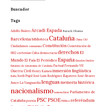
Buscador
Tags
Arcadi Espada
Adolfo Suárez
Barack Obama
Cataluña
Barcelona
biblioteca
China
CiU
Constitución
Ciudadanos
Constitución de
comunismo
derechos
El
1812
cortesías
Cuba
democracia
España
Mundo
El País
El Periódico
Estados Unidos
Factual
Fernando VII
Estatuto de Autonomía de Cataluña
inmersión lingüística
Guerra Civil
Henry Kamen
Jordi Pujol
José Luis Rodríguez Zapatero
José Álvarez
Italia
lenguas
memoria histórica
Junco
La Vanguardia
nacionalismo
Parlamento de
nomenclátor
PSC
PSOE
referéndum
Cataluña
poesía
Público