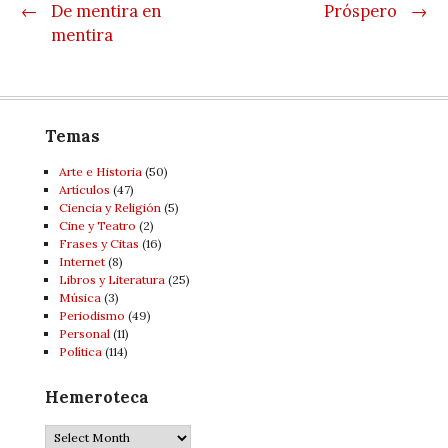
Post navigation
←
De mentira en
Próspero
→
mentira
Temas
Arte e Historia
(50)
Artí­culos
(47)
Ciencia y Religión
(5)
Cine y Teatro
(2)
Frases y Citas
(16)
Internet
(8)
Libros y Literatura
(25)
Música
(3)
Periodismo
(49)
Personal
(11)
Política
(114)
Hemeroteca
Hemeroteca