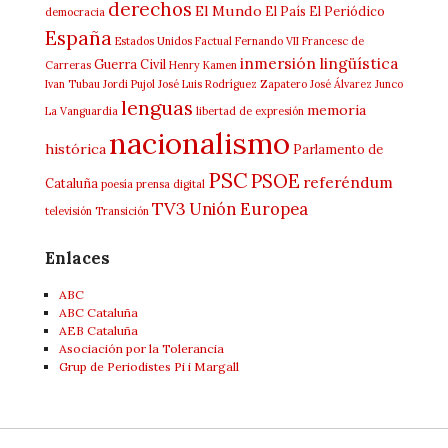
derechos
El Mundo
El País
El Periódico
democracia
España
Estados Unidos
Factual
Fernando VII
Francesc de
inmersión lingüística
Guerra Civil
Carreras
Henry Kamen
Ivan Tubau
Jordi Pujol
José Luis Rodríguez Zapatero
José Álvarez Junco
lenguas
memoria
La Vanguardia
libertad de expresión
nacionalismo
histórica
Parlamento de
PSC
PSOE
referéndum
Cataluña
poesía
prensa digital
TV3
Unión Europea
televisión
Transición
Enlaces
ABC
ABC Cataluña
AEB Cataluña
Asociación por la Tolerancia
Grup de Periodistes Pi i Margall