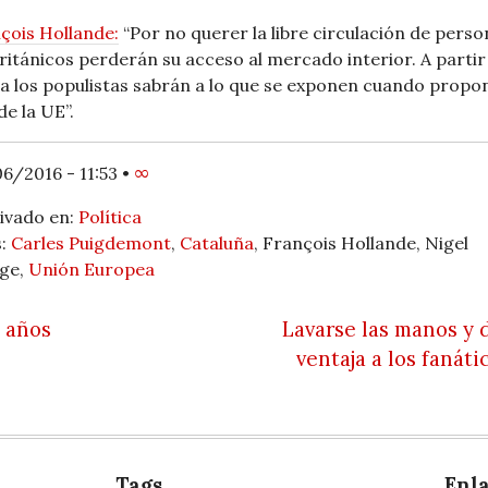
çois Hollande:
“Por no querer la libre circulación de perso
británicos perderán su acceso al mercado interior. A partir
a los populistas sabrán a lo que se exponen cuando prop
de la UE”.
6/2016 - 11:53
•
∞
ivado en:
Política
s:
Carles Puigdemont
,
Cataluña
, François Hollande, Nigel
ge,
Unión Europea
 navigation
 años
Lavarse las manos y 
ventaja a los fanáti
Tags
Enl