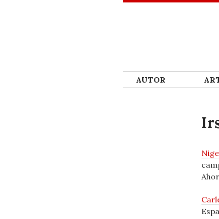
SKIP TO CONTENT
AUTOR
ART
Ir
Nige
camp
Ahor
Carl
Espa