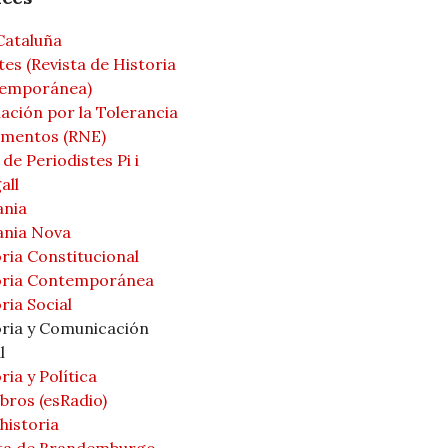
Cataluña
es (Revista de Historia
emporánea)
ación por la Tolerancia
mentos (RNE)
de Periodistes Pi i
all
ania
ania Nova
ria Constitucional
oria Contemporánea
ria Social
oria y Comunicación
l
ria y Política
bros (esRadio)
historia
ta de Brandemburgo