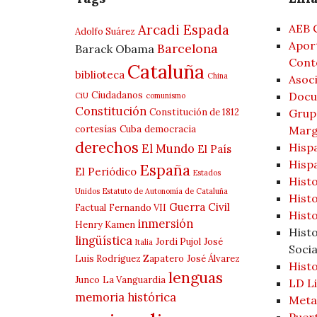
Arcadi Espada
AEB 
Adolfo Suárez
Aport
Barcelona
Barack Obama
Cont
Cataluña
biblioteca
China
Asoci
Ciudadanos
Docu
CiU
comunismo
Constitución
Constitución de 1812
Grup 
cortesías
Cuba
democracia
Marg
derechos
Hisp
El Mundo
El País
Hisp
España
El Periódico
Estados
Histo
Unidos
Estatuto de Autonomía de Cataluña
Hist
Guerra Civil
Factual
Fernando VII
Histo
inmersión
Henry Kamen
Hist
lingüística
Jordi Pujol
José
Italia
Socia
Luis Rodríguez Zapatero
José Álvarez
Histo
lenguas
Junco
La Vanguardia
LD Li
memoria histórica
Meta
Puer