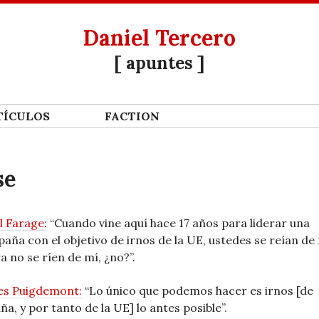
Daniel Tercero
[ apuntes ]
Í­CULOS
FACTION
se
l Farage:
“Cuando vine aquí hace 17 años para liderar una
aña con el objetivo de irnos de la UE, ustedes se reían de 
a no se ríen de mí, ¿no?”.
es Puigdemont:
“Lo único que podemos hacer es irnos [de
ña, y por tanto de la UE] lo antes posible”.