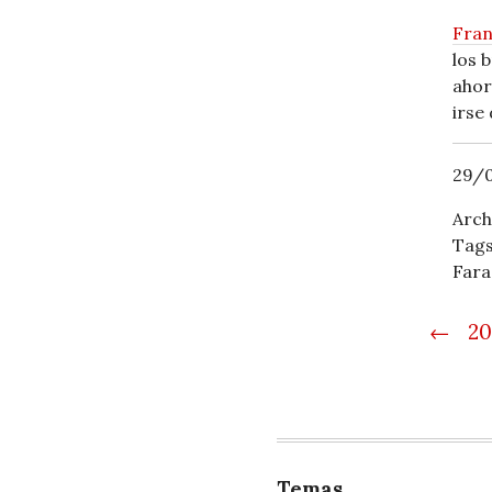
Fran
los 
ahor
irse 
29/0
Arch
Tag
Fara
Post
←
20
Temas