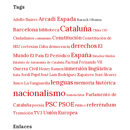
Tags
Arcadi Espada
Adolfo Suárez
Barack Obama
Cataluña
Barcelona
biblioteca
China
CiU
Constitución
Ciudadanos
Constitución de
comunismo
derechos
El
1812
cortesías
Cuba
democracia
España
Mundo
El País
El Periódico
Estados Unidos
Factual
Fernando VII
Estatuto de Autonomía de Cataluña
inmersión lingüística
Guerra Civil
Henry Kamen
Jordi Pujol
José Luis Rodríguez Zapatero
José Álvarez
Italia
lenguas
memoria histórica
Junco
La Vanguardia
nacionalismo
Parlamento de
nomenclátor
PSC
PSOE
referéndum
Cataluña
poesía
Público
Unión Europea
TV3
Transición
Enlaces