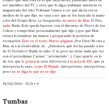
ser miembro del TC y otra, que lo diga/publique mientras es
magistrado del Alto Tribunal. Vamos a ver qué dicen otros
medios de lo que dijo, no vaya a ser que se les haya ido la mano
a los del Grupo Zeta.
La Vanguardia,
ni rastro de Mas.
El País,
nada.
Nada. Solo queda hacerse con el discurso de Pérez de los
Cobos y comprobar personalmente qué dijo y por qué Mas
estará frotándose las manos y preparando la petición de
recusación.
Este es el texto. Nueve páginas.
¡Por Dios! Ni cita a
Mas, ni a la Generalitat, ni… ¿Entonces, qué les ha pasado a los
de
El Periódico?
Nadie lo sabe. O sí, pero no tiene nada que ver
con el periodismo (“acusa”, “arremetido”…). Caso aparte es lo
de
Ara,
que
le ponen
la
salsa diferencial
a
la nota de Efe,
que ya
interpreta lo suyo,
como
El
Mundo.
Interprétese, interprétese,
pero
no se diga lo que no se dijo.
19/03/2014 - 15:21
•
∞
Tumbas