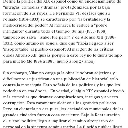
Define la política del XIX español como un encadenamiento de
“intrigas, comedias y dramas”, protagonizada por la baja
formación de sus reyes. De Fernando VII destaca que su
reinado (1814-1833) se caracterizó por “la brutalidad y la
mediocridad del poder”. Al monarca lo reduce a “pobre
intrigante” durante todo el tiempo. Su hija (1833-1868),
tampoco se salva: “Isabel fue peor”. Y de Alfonso XIII (1886-
1931), como antaño su abuela, dice que “había llegado a ser
‘insoportable’ al pueblo español”. Al margen de las críticas
queda Alfonso XII, quizás porque a este rey no le diera tiempo
para mucho (de 1874 a 1885, murió a los 27 años).
Sin embargo, Vilar no carga (a la obra le sobran adjetivos y
difícilmente se justifican en una publicación de historia) solo
contra la monarquía. Esto señala de los políticos y los que les
rodeaban en esa época: “En verdad, el siglo XIX español ofreció
más comedias que dramas: conspiraciones, intrigas y a veces
corrupción. Ésta raramente alcanzó a los grandes políticos.
Pero su clientela no era pura: los escándalos municipales de las
grandes ciudades fueron cosa corriente. Bajo la Restauración,
el ‘turno’ político llegó a implicar el cambio alternativo de
personal en la sinecura administrativa. La función pública llegó