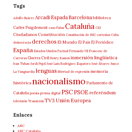
Tags
Arcadi Espada
Barcelona
biblioteca
Adolfo Suárez
Cataluña
Carles Puigdemont
caso Palau
CiU
Ciudadanos
Constitución
Constitución de 1812
cortesías
Cuba
derechos
El Mundo
El País
El Periódico
democracia
España
Estados Unidos
Factual
Fernando VII
Francesc de
inmersión lingüística
Guerra Civil
Carreras
Henry Kamen
Ivan Tubau
Jordi Pujol
José Luis Rodríguez Zapatero
José Álvarez Junco
lenguas
memoria
La Vanguardia
libertad de expresión
nacionalismo
histórica
Parlamento de
PSC
PSOE
referéndum
Cataluña
poesía
prensa digital
TV3
Unión Europea
televisión
Transición
Enlaces
ABC
ABC Cataluña