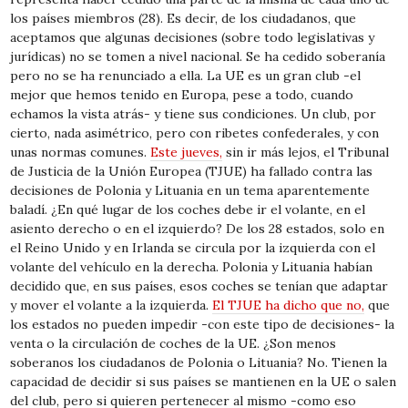
los países miembros (28). Es decir, de los ciudadanos, que
aceptamos que algunas decisiones (sobre todo legislativas y
jurídicas) no se tomen a nivel nacional. Se ha cedido soberanía
pero no se ha renunciado a ella. La UE es un gran club -el
mejor que hemos tenido en Europa, pese a todo, cuando
echamos la vista atrás- y tiene sus condiciones. Un club, por
cierto, nada asimétrico, pero con ribetes confederales, y con
unas normas comunes.
Este jueves,
sin ir más lejos, el Tribunal
de Justicia de la Unión Europea (TJUE) ha fallado contra las
decisiones de Polonia y Lituania en un tema aparentemente
baladí. ¿En qué lugar de los coches debe ir el volante, en el
asiento derecho o en el izquierdo? De los 28 estados, solo en
el Reino Unido y en Irlanda se circula por la izquierda con el
volante del vehículo en la derecha. Polonia y Lituania habían
decidido que, en sus países, esos coches se tenían que adaptar
y mover el volante a la izquierda.
El TJUE ha dicho que no,
que
los estados no pueden impedir -con este tipo de decisiones- la
venta o la circulación de coches de la UE. ¿Son menos
soberanos los ciudadanos de Polonia o Lituania? No. Tienen la
capacidad de decidir si sus países se mantienen en la UE o salen
del club, pero si quieren pertenecer al mismo -como eso